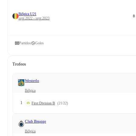
Bélgica U21
8
sept 2022 - sept 2023
Partidos
Goles
Trofeos
Westerlo
Bélgica
1
First Division B
(21/22)
Club Brugge
Bélgica