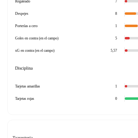
Regateado
7
Despejes
8
Porterías a cero
1
Goles en contra (en el campo)
5
xG en contra (en el campo)
5,57
Disciplina
Tarjetas amarillas
1
Tarjetas rojas
0
Trayectoria