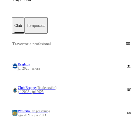
Club
Temporada
Trayectoria profesional
Brighton
31
jul 2025 - ahora
Club Brugge
(fin de cesión)
10
jul 2023 - jul 2025
Westerlo
(de préstamo)
68
ago 2021 - jun 2023