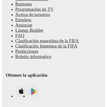
Rumores
FotMob provides comprehensive coverage of
Maxim De Cuyp
Programación de TV
including career statistics, match-by-match ratings, transfer hist
Acerca de nosotros
market value trends, and detailed performance analytics.
Follo
Maxim De Cuyper to receive notifications about upcoming
Empleos
matches, goals, and other key events.
Anunciar
Lineup Builder
FAQ
Clasificación masculina de la FIFA
Clasificación femenina de la FIFA
Predicciones
Boletín informativo
Obtener la aplicación