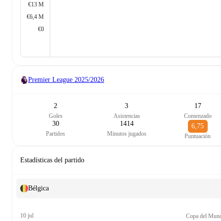
€13 M
€6,4 M
€0
Premier League
2025/2026
2
3
17
Goles
Asistencias
Comenzado
30
1414
6,75
Partidos
Minutos jugados
Puntuación
Estadísticas del partido
Bélgica
10 jul
Copa del Mun