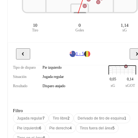
10
0
1,14
Tiro
Goles
xG
1 - 5
Tipo de disparo
Pie izquierdo
Situación
Jugada regular
0,05
0,14
xG
xGOT
Resultado
Disparo atajado
Filtro
Jugada regular
7
Tiro libre
2
Derivado de tiro de esquina
1
Pie izquierdo
6
Pie derecho
4
Tiros fuera del área
5