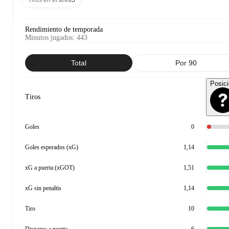
Tiros en el área
5
Rendimiento de temporada
Minutos jugados
:
443
Total
Por 90
Posic
Tiros
Goles
0
Goles esperados (xG)
1,14
xG a puerta (xGOT)
1,51
xG sin penaltis
1,14
Tiro
10