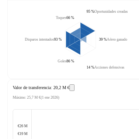
95 %
Oportunidades creadas
Toques
66 %
Disparos intentados
93 %
39 %
Aéreo ganado
Goles
86 %
14 %
Acciones defensivas
Valor de transferencia
:
20,2 M €
Máximo
:
25,7 M €
(
1 ene 2026
)
€26 M
€19 M