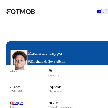
Saltar al contenido principal
Maxim De Cuyper
Brighton & Hove Albion
29
Altura
Camiseta
25 años
Izquierdo
22 dic 2000
Pie preferido
Bélgica
20,2 M €
País
Valor de transferencia