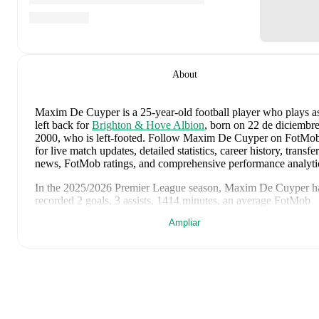
About
Maxim De Cuyper
is a 25-year-old football player who plays a
left back
for
Brighton & Hove Albion
, born on 22 de diciembr
2000, who is left-footed
.
Follow Maxim De Cuyper on FotMo
for live match updates, detailed statistics, career history, transfer
news, FotMob ratings, and comprehensive performance analyti
In the
2025/2026
Premier League
season,
Maxim De Cuyper
h
recorded
2 goals, 3 assists, 1414 minutes, an average FotMob
rating of 6.75, 2 yellow cards
.
Ampliar
Maxim De Cuyper
scores highly on
Matches
,
Minutes
,
and
Started
compared to
left backs
in the
Premier League
.
Maxim De Cuyper
's
10
most recent matches are shown below.
Visit each match page for full details including lineups, match
events, and advanced statistics: