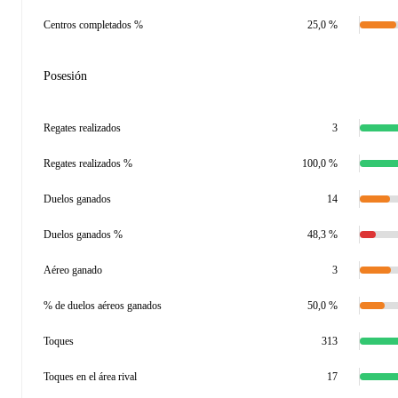
Centros completados %
25,0 %
Posesión
Regates realizados
3
Regates realizados %
100,0 %
Duelos ganados
14
Duelos ganados %
48,3 %
Aéreo ganado
3
% de duelos aéreos ganados
50,0 %
Toques
313
Toques en el área rival
17