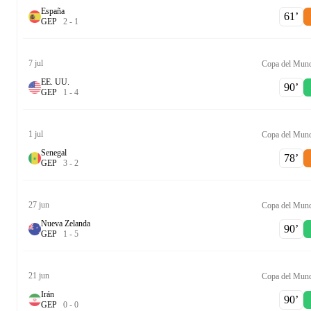
España
61‎’‎
G
E
P
2
-
1
7 jul
Copa del Mun
EE. UU.
90‎’‎
G
E
P
1
-
4
1 jul
Copa del Mun
Senegal
78‎’‎
G
E
P
3
-
2
27 jun
Copa del Mun
Nueva Zelanda
90‎’‎
G
E
P
1
-
5
21 jun
Copa del Mun
Irán
90‎’‎
G
E
P
0
-
0