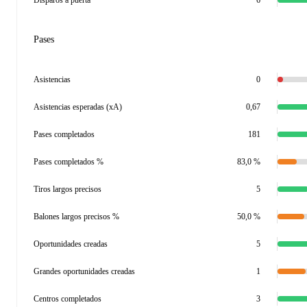
Disparos a puerta
6
Pases
Asistencias
0
Asistencias esperadas (xA)
0,67
Pases completados
181
Pases completados %
83,0 %
Tiros largos precisos
5
Balones largos precisos %
50,0 %
Oportunidades creadas
5
Grandes oportunidades creadas
1
Centros completados
3