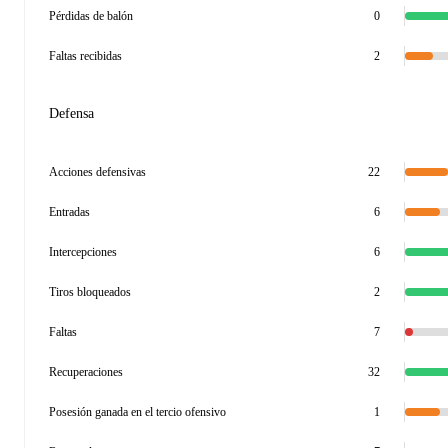
Pérdidas de balón
0
Faltas recibidas
2
Defensa
Acciones defensivas
22
Entradas
6
Intercepciones
6
Tiros bloqueados
2
Faltas
7
Recuperaciones
32
Posesión ganada en el tercio ofensivo
1