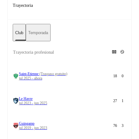
Trayectoria
Club
Temporada
Trayectoria profesional
Saint-Etienne
(Traspaso gratuito)
18
0
jul 2025 - ahora
Le Havre
27
1
jul 2023 - jun 2025
Guingamp
76
3
jul 2019 - jun 2023