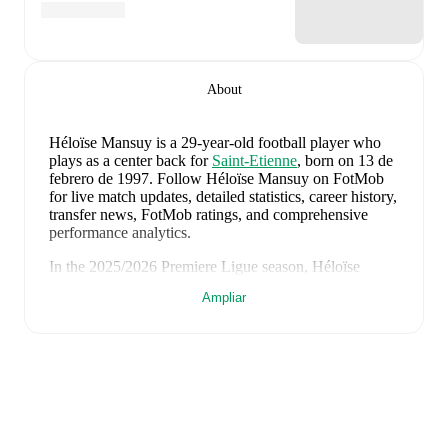
About
Héloïse Mansuy
is a 29-year-old football player who
plays as a center back
for
Saint-Etienne
, born on 13 de
febrero de 1997
.
Follow Héloïse Mansuy on FotMob
for live match updates, detailed statistics, career history,
transfer news, FotMob ratings, and comprehensive
performance analytics.
In the
2025/2026
Premiere Ligue
season,
Héloïse
Mansuy
has recorded
0 goals, 0 assists, 991 minutes,
Ampliar
an average FotMob rating of 6.5
.
Héloïse Mansuy
's
10
most recent matches are shown
below. Visit each match page for full details including
lineups, match events, and advanced statistics:
6 de mayo de 2026
:
1
-
1
draw
at home vs
Fleury
Merogis U.S (W)
(
90 minutes
,
6.5 FotMob rating
)
25 de abril de 2026
:
0
-
1
loss
away at
Montpellier