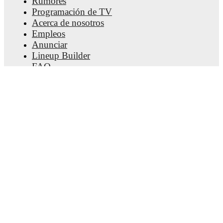
Rumores
Programación de TV
Acerca de nosotros
Empleos
Anunciar
Lineup Builder
FAQ
Clasificación masculina de la FIFA
Clasificación femenina de la FIFA
Predicciones
Boletín informativo
Obtener la aplicación