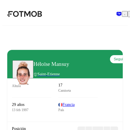
Saltar al contenido principal
Seguir
Héloïse Mansuy
Saint-Etienne
17
Altura
Camiseta
29 años
Francia
13 feb 1997
País
Posición