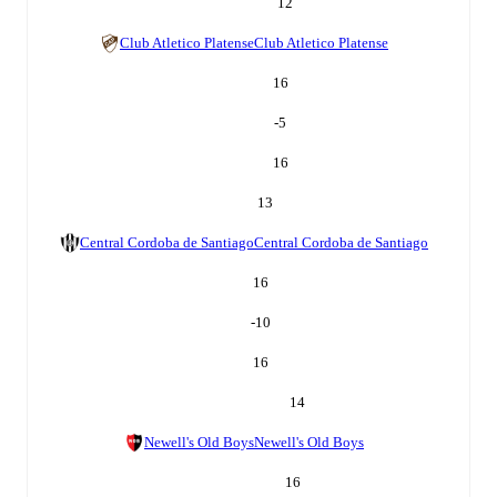
12
Club Atletico Platense
Club Atletico Platense
16
-5
16
13
Central Cordoba de Santiago
Central Cordoba de Santiago
16
-10
16
14
Newell's Old Boys
Newell's Old Boys
16