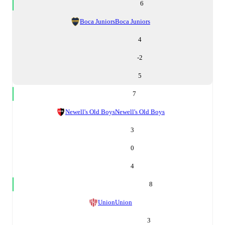
6
Boca Juniors
Boca Juniors
4
-2
5
7
Newell's Old Boys
Newell's Old Boys
3
0
4
8
Union
Union
3