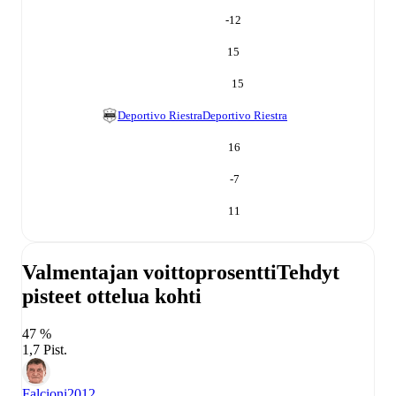
-12
15
15
Deportivo Riestra
Deportivo Riestra
16
-7
11
Valmentajan voittoprosentti
Tehdyt
pisteet ottelua kohti
47 %
1,7 Pist.
Falcioni
2012