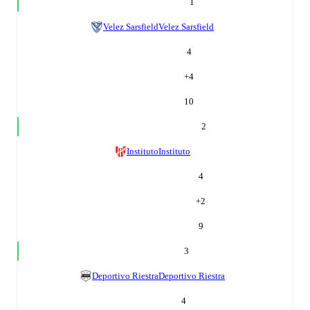
1
Velez Sarsfield
Velez Sarsfield
4
+
4
10
2
Instituto
Instituto
4
+
2
9
3
Deportivo Riestra
Deportivo Riestra
4