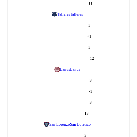
11
Talleres
Talleres
3
+
1
3
12
Lanus
Lanus
3
-1
3
13
San Lorenzo
San Lorenzo
3