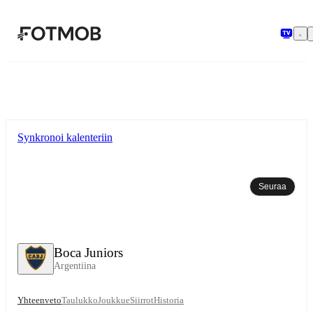
Siirry pääsisältöön
Synkronoi kalenteriin
Seuraa
Boca Juniors
Argentiina
Yhteenveto
Taulukko
Joukkue
Siirrot
Historia