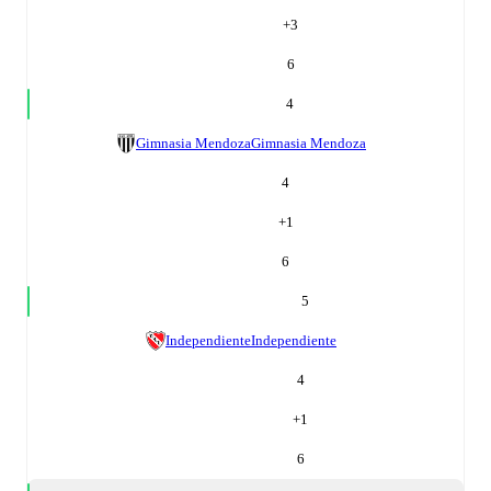
+
3
6
4
Gimnasia Mendoza
Gimnasia Mendoza
4
+
1
6
5
Independiente
Independiente
4
+
1
6