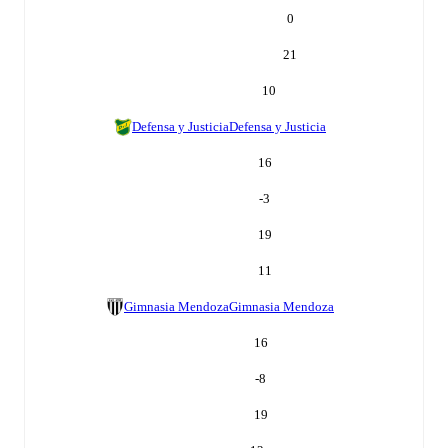
0
21
10
Defensa y Justicia
Defensa y Justicia
16
-3
19
11
Gimnasia Mendoza
Gimnasia Mendoza
16
-8
19