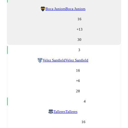
Boca Juniors
Boca Juniors
16
+
13
30
3
Velez Sarsfield
Velez Sarsfield
16
+
6
28
4
Talleres
Talleres
16