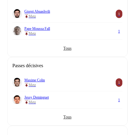
Giorgi Abuashvili
1
Metz
Pape Moussa Fall
1
Metz
Tous
Passes décisives
Maxime Colin
1
Metz
Jessy Deminguet
1
Metz
Tous