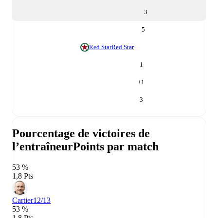
3
5
Red Star
Red Star
1
+
1
3
Pourcentage de victoires de
l’entraîneur
Points par match
53 %
1,8 Pts
Cartier
12/13
53 %
1,8 Pts