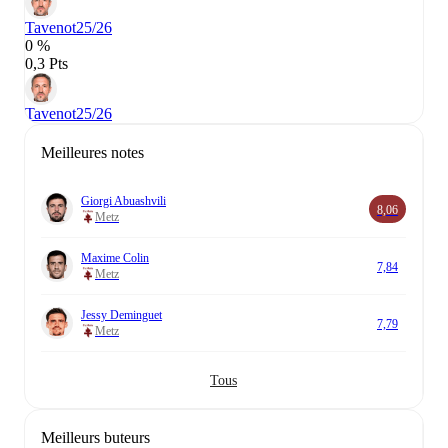
Tavenot
25/26
0 %
0,3 Pts
Tavenot
25/26
Meilleures notes
Giorgi Abuashvili
8,06
Metz
Maxime Colin
7,84
Metz
Jessy Deminguet
7,79
Metz
Tous
Meilleurs buteurs