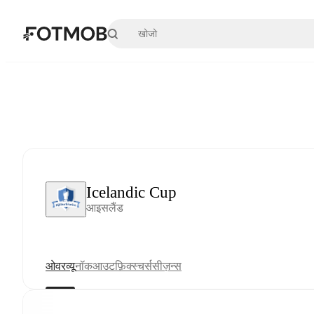
मुख्य सामग्री पर जाएँ
Icelandic Cup
आइसलैंड
ओवरव्यू
नॉकआउट
फ़िक्स्चर्स
सीज़न्स