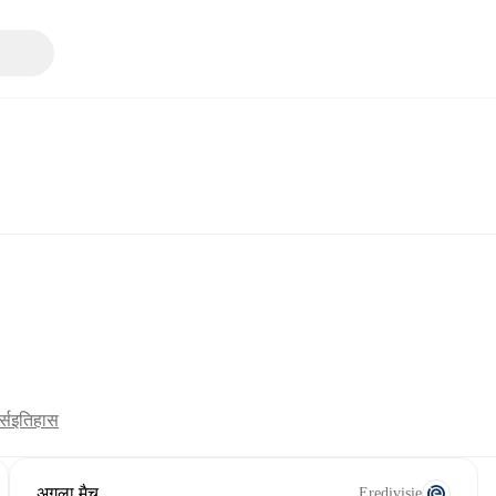
्स
इतिहास
अगला मैच
Eredivisie