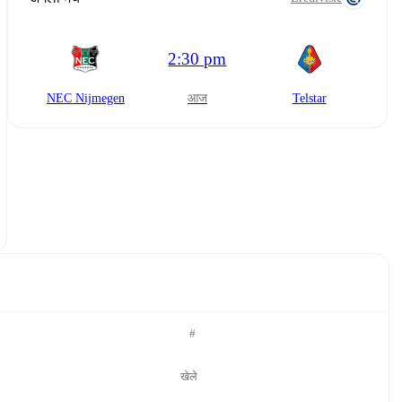
2:30 pm
NEC Nijmegen
आज
Telstar
#
खेले