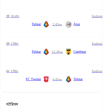
रवि, 30 अग॰
Eredivisie
Telstar
2:45
Ajax
pm
रवि, 6 सित॰
Eredivisie
Telstar
12:30
Cambuur
pm
बुध, 9 सित॰
Eredivisie
FC Twente
4:45
Telstar
pm
स्टेडियम