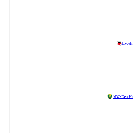
Excels
ADO Den H