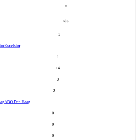
=
अंक
1
ior
Excelsior
1
+
4
3
2
aag
ADO Den Haag
0
0
0