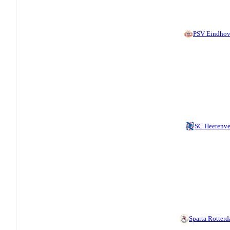
PSV Eindho
SC Heerenv
Sparta Rotter