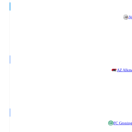
A
AZ Alkm
FC Gronin