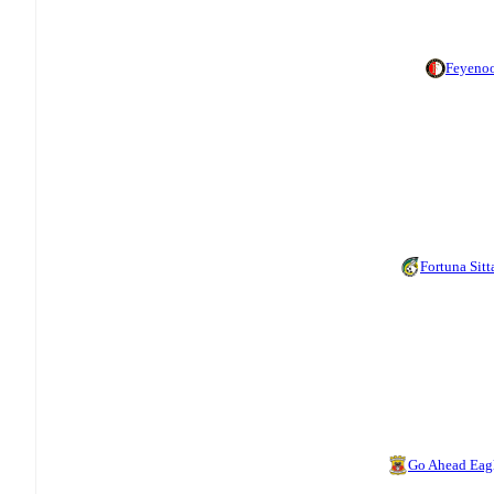
Feyeno
Fortuna Sitt
Go Ahead Eag