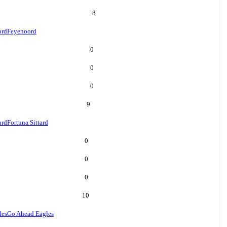
8
ord
Feyenoord
0
0
0
9
ard
Fortuna Sittard
0
0
0
10
les
Go Ahead Eagles