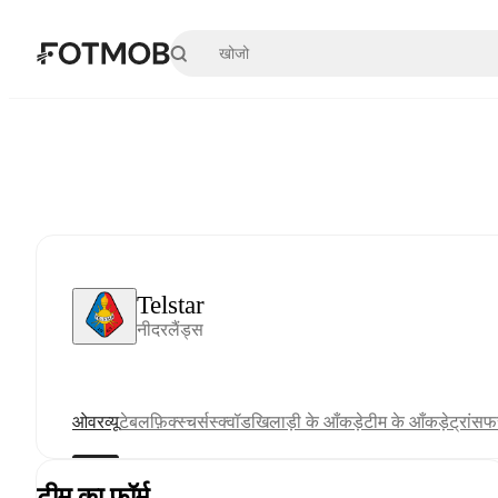
मुख्य सामग्री पर जाएँ
Telstar
नीदरलैंड्स
ओवरव्यू
टेबल
फ़िक्स्चर्स
स्क्वॉड
खिलाड़ी के आँकड़े
टीम के आँकड़े
ट्रांसफर
टीम का फ़ॉर्म