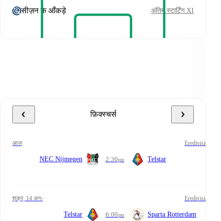
सीज़न के आँकड़े
अंतिम स्टार्टिंग XI
फ़िक्स्चर्स
आज
Eredivisie
NEC Nijmegen
2:30
Telstar
pm
शुक्र, 14 अग॰
Eredivisie
Telstar
6:00
Sparta Rotterdam
pm