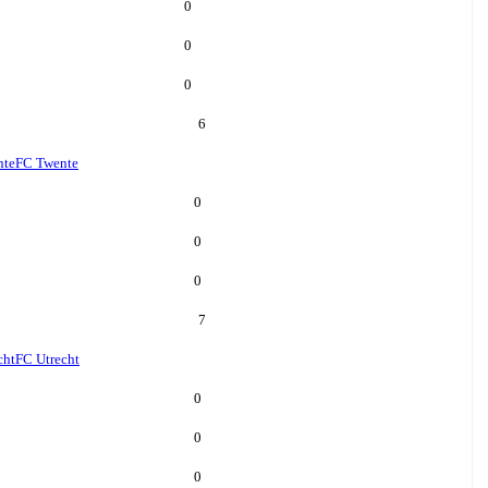
0
0
0
6
nte
FC Twente
0
0
0
7
cht
FC Utrecht
0
0
0