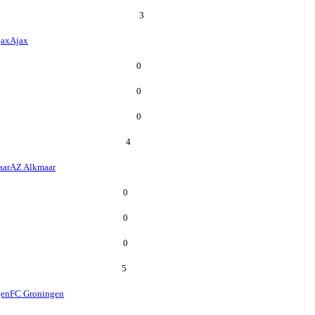
3
jax
Ajax
0
0
0
4
aar
AZ Alkmaar
0
0
0
5
gen
FC Groningen