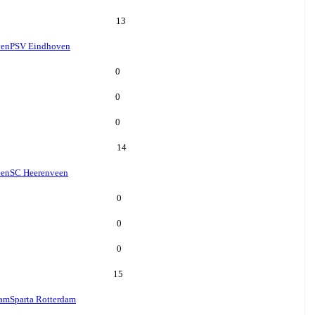
13
ven
PSV Eindhoven
0
0
0
14
een
SC Heerenveen
0
0
0
15
dam
Sparta Rotterdam