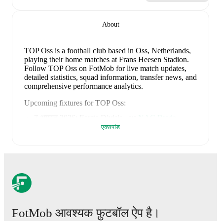
About
TOP Oss is a football club
based in Oss, Netherlands
,
playing their home matches at Frans Heesen Stadion
.
Follow TOP Oss on FotMob for live match updates,
detailed statistics, squad information, transfer news, and
comprehensive performance analytics.
Upcoming fixtures for
TOP Oss
:
7 अगस्त 2026
:
Eerste Divisie
-
vs
NAC Breda
एक्सपांड
15 अगस्त 2026
:
Eerste Divisie
-
at
FC Volendam
24 अगस्त 2026
:
Eerste Divisie
-
at
Jong PSV
28 अगस्त 2026
:
Eerste Divisie
-
vs
Jong FC Utrecht
4 सितंबर 2026
:
Eerste Divisie
-
at
Vitesse
Looking ahead,
TOP Oss
have
2
home
games
and
3
away
fixtures
in their next
5
matches.
Upcoming
opponents:
NAC Breda
(
home
)
,
FC Volendam
(
away
)
,
Jong PSV
(
away
)
,
Jong FC Utrecht
(
home
)
, and
FotMob आवश्यक फ़ुटबॉल ऐप है।
Vitesse
(
away
)
.