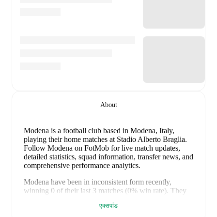
About
Modena is a football club
based in Modena, Italy
,
playing their home matches at Stadio Alberto Braglia
.
Follow Modena on FotMob for live match updates,
detailed statistics, squad information, transfer news, and
comprehensive performance analytics.
Modena
have been in
inconsistent form
recently,
winning
0
of their last
3
matches (
0
% win rate). They
have scored
0
goals
and conceded
3
during this period.
एक्सपांड
Overall, finding the net has proven difficult.
In the
Serie B
, they faced
a
0
-
1
loss to
Avellino
.
In the
Serie