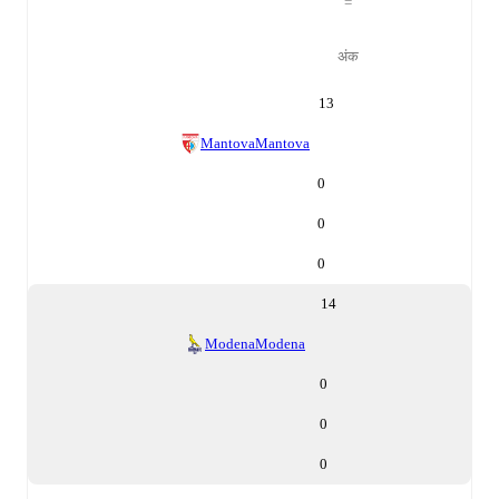
=
अंक
13
Mantova
Mantova
0
0
0
14
Modena
Modena
0
0
0