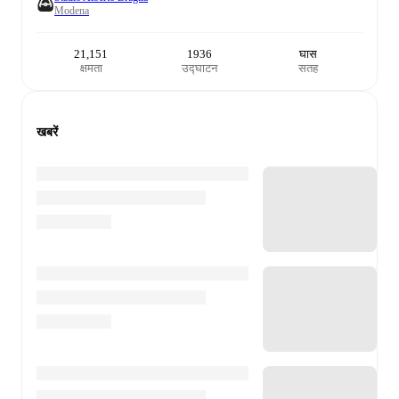
Modena
21,151
1936
घास
क्षमता
उद्घाटन
सतह
खबरें