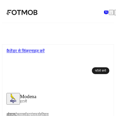
मुख्य सामग्री पर जाएँ
कैलेंडर से सिंक्रनाइज़ करें
फॉलो करो
Modena
इटली
ओवरव्यू
टेबल
स्क्वॉड
ट्रांसफर्स
इतिहास