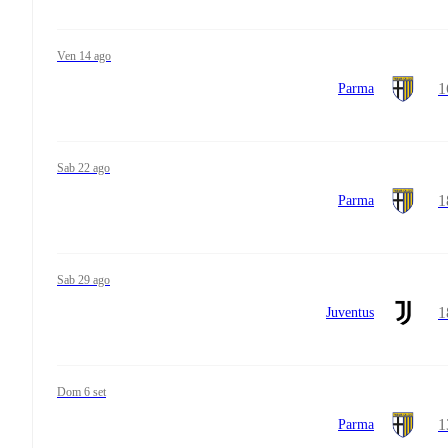
ven 14 ago
1
Parma
sab 22 ago
1
Parma
sab 29 ago
1
Juventus
dom 6 set
1
Parma