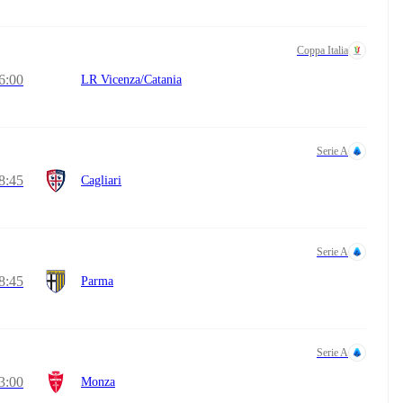
Coppa Italia
6:00
LR Vicenza/Catania
Serie A
8:45
Cagliari
Serie A
8:45
Parma
Serie A
3:00
Monza