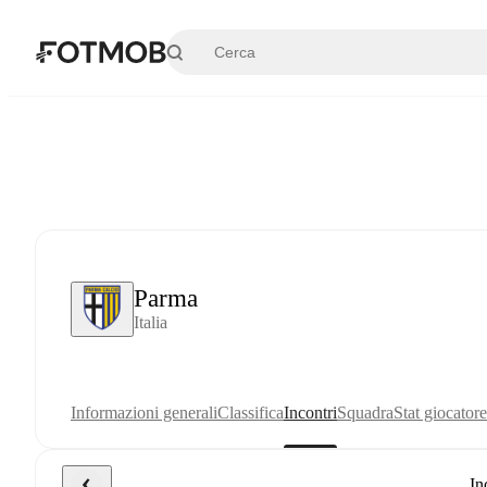
Vai al contenuto principale
Parma
Italia
Informazioni generali
Classifica
Incontri
Squadra
Stat giocatore
In