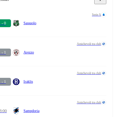
Serie A
 - 0
Sassuolo
Amichevoli tra club
 - 1
Arezzo
Amichevoli tra club
 - 1
Iraklis
Amichevoli tra club
8:00
Sampdoria