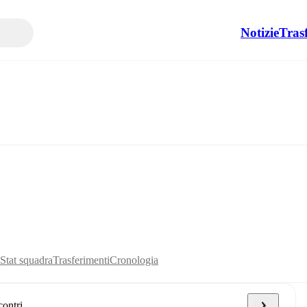
Notizie
Tras
Stat squadra
Trasferimenti
Cronologia
contri