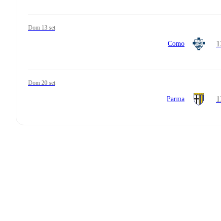
dom 13 set
1
Como
dom 20 set
1
Parma