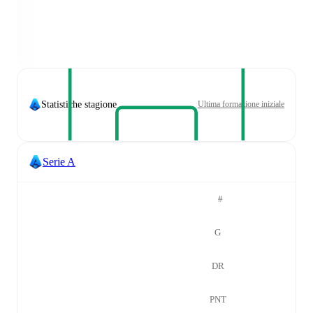
Statistiche stagione
Ultima formazione iniziale
Serie A
#
G
DR
PNT