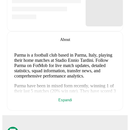
About
Parma is a football club
based in Parma, Italy
, playing
their home matches at Stadio Ennio Tardini
.
Follow
Parma on FotMob for live match updates, detailed
statistics, squad information, transfer news, and
comprehensive performance analytics.
Parma
have been in
mixed form
recently, winning
1
of
their last
5
matches (
20
% win rate). They have scored
3
goals
and conceded
5
during this period.
Overall,
Espandi
finding the net has proven difficult.
In the
Serie A
, they
faced
a
0
-
1
loss to
Como
, and
a
1
-
0
win against
Sassuolo
.
In the
Club Friendlies
, they faced
a
1
-
1
draw
with
Arezzo
,
a
1
-
1
draw with
Iraklis
, and
a
0
-
2
loss to
Sampdoria
.