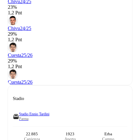
Chivu
24/25
23%
1,2 Pnt
Chivu
24/25
29%
1,2 Pnt
Cuesta
25/26
29%
1,2 Pnt
Cuesta
25/26
Stadio
Stadio Ennio Tardini
Parma
22.885
1923
Erba
Capienza
Aperto
Campo