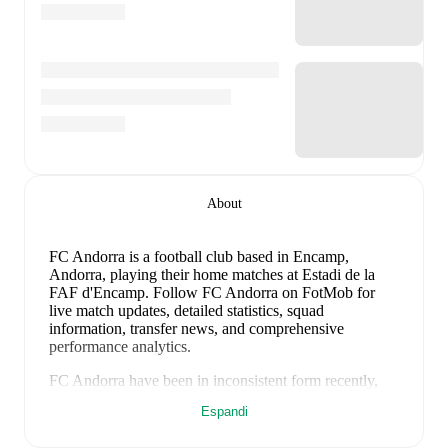
About
FC Andorra is a football club
based in Encamp,
Andorra
, playing their home matches at Estadi de la
FAF d'Encamp
.
Follow FC Andorra on FotMob for
live match updates, detailed statistics, squad
information, transfer news, and comprehensive
performance analytics.
FC Andorra
have been in
inconsistent form
recently,
winning
1
of their last
4
matches (
25
% win rate). They
Espandi
have scored
6
goals
and conceded
6
during this period.
Overall, they have shown good attacking threat.
In the