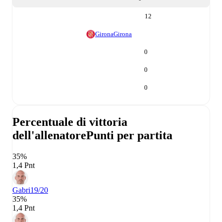
12
Girona
Girona
0
0
0
Percentuale di vittoria
dell'allenatore
Punti per partita
35%
1,4 Pnt
Gabri
19/20
35%
1,4 Pnt