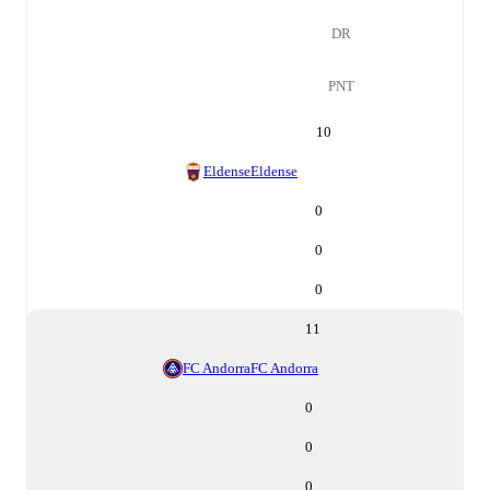
DR
PNT
10
Eldense
Eldense
0
0
0
11
FC Andorra
FC Andorra
0
0
0