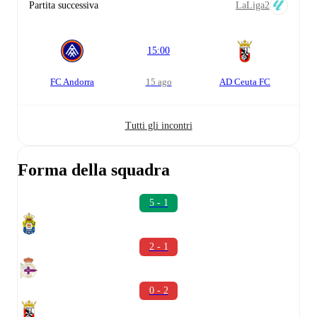
Partita successiva
LaLiga2
15:00
FC Andorra
15 ago
AD Ceuta FC
Tutti gli incontri
Forma della squadra
5 - 1
2 - 1
0 - 2