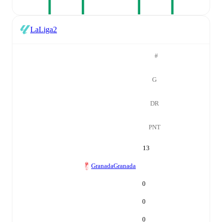
LaLiga2
#
G
DR
PNT
13
Granada
Granada
0
0
0