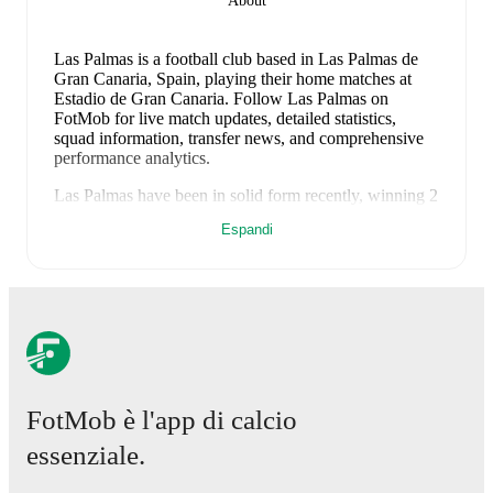
About
Las Palmas is a football club
based in Las Palmas de
Gran Canaria, Spain
, playing their home matches at
Estadio de Gran Canaria
.
Follow Las Palmas on
FotMob for live match updates, detailed statistics,
squad information, transfer news, and comprehensive
performance analytics.
Las Palmas
have been in
solid form
recently, winning
2
of their last
5
matches (
40
% win rate). They have
Espandi
scored
6
goals
and conceded
5
during this period.
In
the
LaLiga2
, they faced
a
2
-
1
win against
Almeria
,
a
1
-
1
draw with
Real Zaragoza
, and
a
2
-
1
win against
Deportivo A Coruña
.
In the
LaLiga2 Playoff
, they
faced
a
0
-
1
loss to
Malaga
, and
a
1
-
1
draw with
Malaga
.
Recent results for
Las Palmas
:
16 maggio 2026
:
LaLiga2
-
2
-
1
win
at
Almeria
FotMob è l'app di calcio
24 maggio 2026
:
LaLiga2
-
1
-
1
draw
vs
Real
Zaragoza
essenziale.
31 maggio 2026
:
LaLiga2
-
2
-
1
win
at
Deportivo A
Coruña