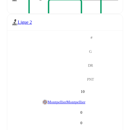
Ligue 2
#
G
DR
PNT
10
Montpellier
Montpellier
0
0