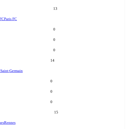
13
 FC
Paris FC
0
0
0
14
s Saint-Germain
0
0
0
15
nes
Rennes