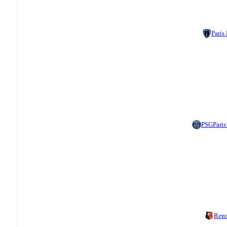
Paris
PSG
Pari
Ren