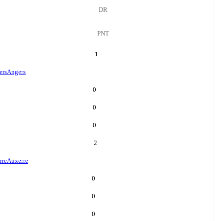
DR
PNT
1
ers
Angers
0
0
0
2
rre
Auxerre
0
0
0