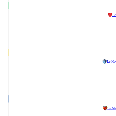
Br
Le Ha
Le M