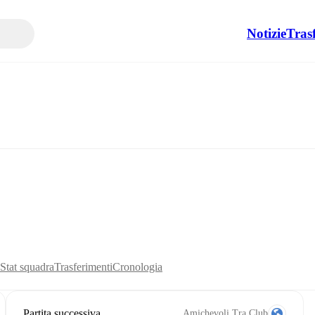
Notizie
Tras
Stat squadra
Trasferimenti
Cronologia
Partita successiva
Amichevoli Tra Club