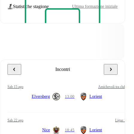
Statistiche stagione
Ultima formazione iniziale
Incontri
sab 15 ago
Amichevoli tra club
Elversberg
13:00
Lorient
sab 22 ago
Ligue 1
Nice
18:45
Lorient