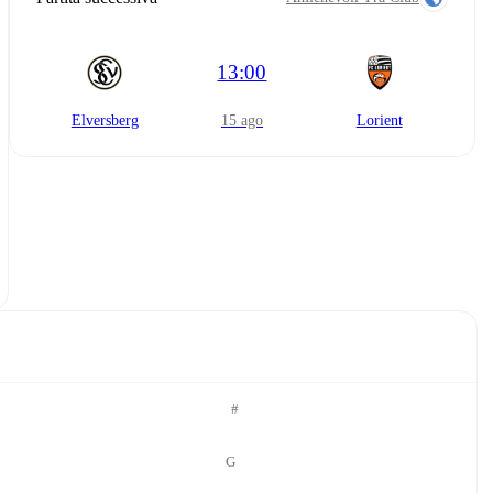
13:00
Elversberg
15 ago
Lorient
#
G