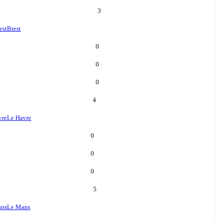
3
est
Brest
0
0
0
4
vre
Le Havre
0
0
0
5
ans
Le Mans