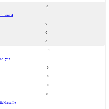
8
ent
Lorient
0
0
0
9
on
Lyon
0
0
0
10
lle
Marseille