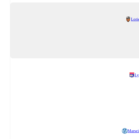
Lori
Ly
Marsei