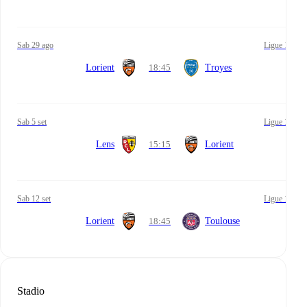
sab 29 ago
Ligue 1
Lorient
18:45
Troyes
sab 5 set
Ligue 1
Lens
15:15
Lorient
sab 12 set
Ligue 1
Lorient
18:45
Toulouse
Stadio