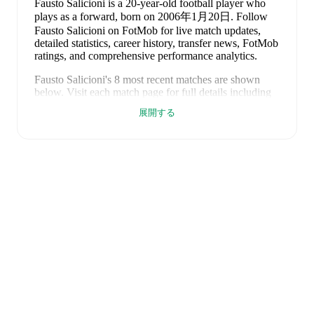
Fausto Salicioni
is a 20-year-old football player who
plays as a forward
, born on 2006年1月20日
.
Follow
Fausto Salicioni on FotMob for live match updates,
detailed statistics, career history, transfer news, FotMob
ratings, and comprehensive performance analytics.
Fausto Salicioni
's
8
most recent matches are shown
below. Visit each match page for full details including
lineups, match events, and advanced statistics:
展開する
2026年6月9日
:
1
-
2
loss
away at
Azerbaijan
(
3
minutes
)
2026年6月5日
:
1
-
2
loss
at home vs
Bangladesh
(
20
minutes
)
2026年3月31日
:
0
-
0
draw
at home vs
Andorra
(
16
minutes
)
2026年3月28日
:
1
-
2
loss
at home vs
Faroe Islands
(
10 minutes
)
2025年11月18日
:
0
-
5
loss
at home vs
Cyprus U21
(
90 minutes
)
2025年11月14日
:
0
-
7
loss
away at
Spain U21
(
unused substitute
)
2025年9月9日
:
1
-
3
loss
away at
Malta
(
32 minutes
)