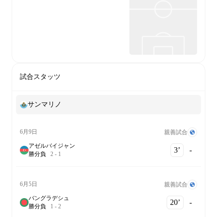
試合スタッツ
サンマリノ
6月9日
親善試合
アゼルバイジャン
3‎’‎
-
勝
分
負
2
-
1
6月5日
親善試合
バングラデシュ
20‎’‎
-
勝
分
負
1
-
2