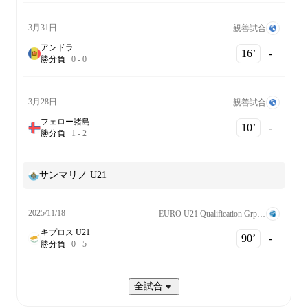
3月31日
親善試合
アンドラ
16‎’‎
-
勝
分
負
0
-
0
3月28日
親善試合
フェロー諸島
10‎’‎
-
勝
分
負
1
-
2
サンマリノ U21
2025/11/18
EURO U21 Qualification Grp. A
キプロス U21
90‎’‎
-
勝
分
負
0
-
5
全試合