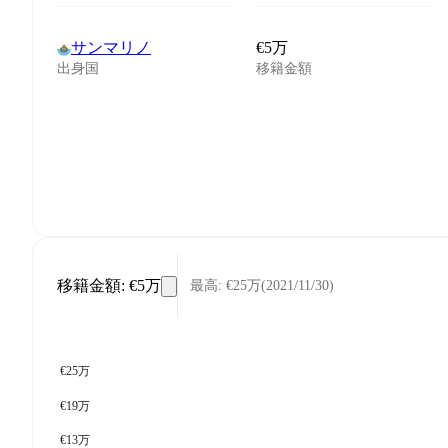
サンマリノ
€5万
出身国
移籍金額
移籍金額
:
€5万
最高
:
€25万
(
2021/11/30
)
€25万
€19万
€13万