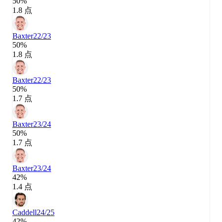
50%
1.8 点
Baxter
22/23
50%
1.8 点
Baxter
22/23
50%
1.7 点
Baxter
23/24
50%
1.7 点
Baxter
23/24
42%
1.4 点
Caddell
24/25
42%