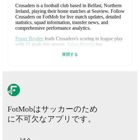
Crusaders is a football club
based in Belfast, Northern
Ireland
, playing their home matches at Seaview
.
Follow
Crusaders on FotMob for live match updates, detailed
statistics, squad information, transfer news, and
comprehensive performance analytics.
Fraser Bryden
leads
Crusaders
's scoring
in league play
with
21
goals
this season.
Adam Brooks
has
contributed
7
, while
Finley Thorndike
has added
4
.
展開する
Upcoming fixtures for
Crusaders
:
2026年8月7日
:
Premiership
-
at
Cliftonville
2026年8月15日
:
Premiership
-
vs
Ballymena
United
2026年8月22日
:
Premiership
-
vs
Portadown
2026年8月29日
:
Premiership
-
at
Glentoran
2026年9月5日
:
Premiership
-
at
Coleraine
FotMobはサッカーのため
に不可欠なアプリです。
Looking ahead,
Crusaders
have
2
home
games
and
3
away
fixtures
in their next
5
matches.
Upcoming
opponents:
Cliftonville
(
away
)
,
Ballymena United
(
home
)
,
Portadown
(
home
)
,
Glentoran
(
away
)
, and