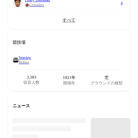
Finley Thorndike
4
Crusaders
すべて
競技場
Seaview
Belfast
3,383
1921年
芝
収容人数
開場年
グラウンドの種類
ニュース