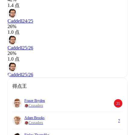
1.4 点
Caddell
24/25
26%
1.0 点
Caddell
25/26
26%
1.0 点
Caddell
25/26
得点王
Fraser Bryden
21
Crusaders
Adam Brooks
7
Crusaders