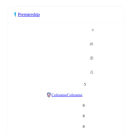
Premiership
#
終
差
点
5
Coleraine
Coleraine
0
0
0