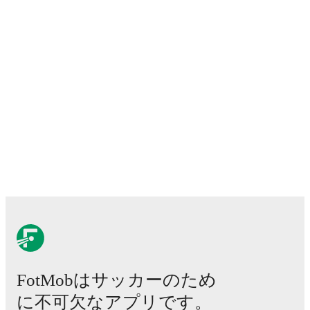
away
fixtures
in their next
5
matches.
Upcoming
opponents:
Cliftonville
(
home
)
,
Dungannon Swifts
(
away
)
,
Carrick Rangers
(
home
)
,
Ballymena United
(
home
)
, and
Larne
(
away
)
.
Bangor
plays their home matches at
Clandeboye Park
in Bangor
, which has a capacity of 1,895
.
FotMob provides comprehensive coverage of
Bangor
,
including live match updates, squad information,
transfer news, fixture lists, and detailed performance
analytics. Follow
Bangor
to receive notifications about
upcoming matches, goals, and other key events.
FotMobはサッカーのため
に不可欠なアプリです。