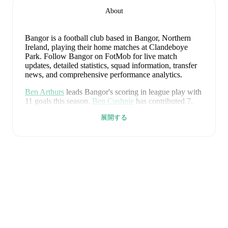
About
Bangor is a football club
based in Bangor, Northern
Ireland
, playing their home matches at Clandeboye
Park
.
Follow Bangor on FotMob for live match
updates, detailed statistics, squad information, transfer
news, and comprehensive performance analytics.
Ben Arthurs
leads
Bangor
's scoring
in league play
with
11
goals
this season.
Ben Cushnie
has contributed
7
,
while
Jay Boyd
has added
5
.
展開する
Upcoming fixtures for
Bangor
:
2026年8月15日
:
Premiership
-
vs
Cliftonville
2026年8月22日
:
Premiership
-
at
Dungannon
Swifts
2026年8月29日
:
Premiership
-
vs
Carrick Rangers
2026年9月5日
:
Premiership
-
vs
Ballymena United
2026年9月8日
:
Premiership
-
at
Larne
Looking ahead,
Bangor
have
3
home
games
and
2