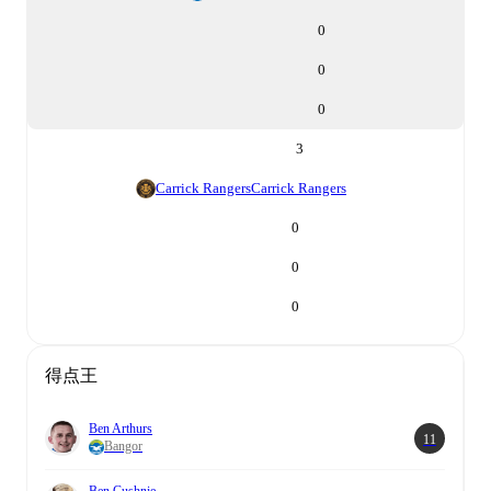
0
0
0
3
Carrick Rangers
Carrick Rangers
0
0
0
得点王
Ben Arthurs
11
Bangor