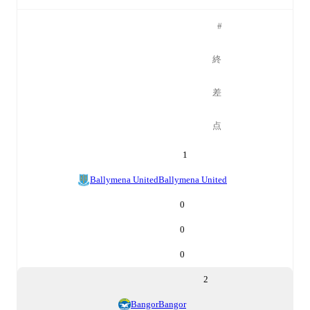
#
終
差
点
1
Ballymena United
Ballymena United
0
0
0
2
Bangor
Bangor