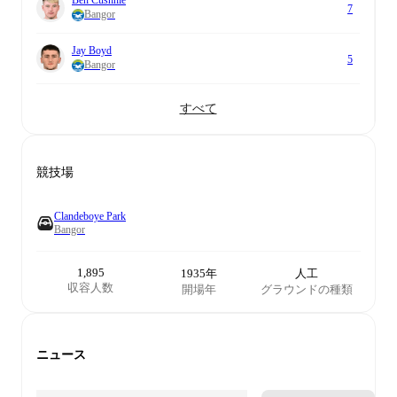
Ben Cushnie
7
Bangor
Jay Boyd
5
Bangor
すべて
競技場
Clandeboye Park
Bangor
1,895
1935年
人工
収容人数
開場年
グラウンドの種類
ニュース