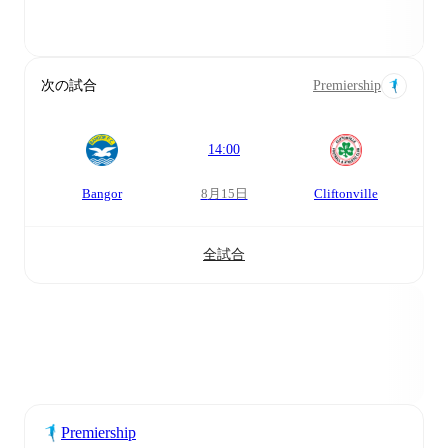
次の試合
Premiership
14:00
Bangor
8月15日
Cliftonville
全試合
Premiership