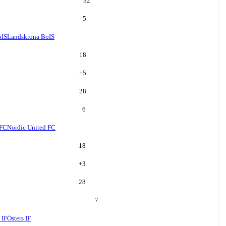
32
5
oIS
Landskrona BoIS
18
+
5
28
6
 FC
Nordic United FC
18
+
3
28
7
 IF
Östers IF