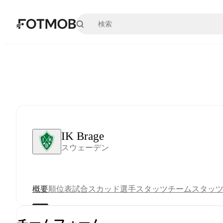
メインコンテンツへスキップ
IK Brage
スウェーデン
概要
順位表
試合
スカッド
選手スタッツ
チームスタッ