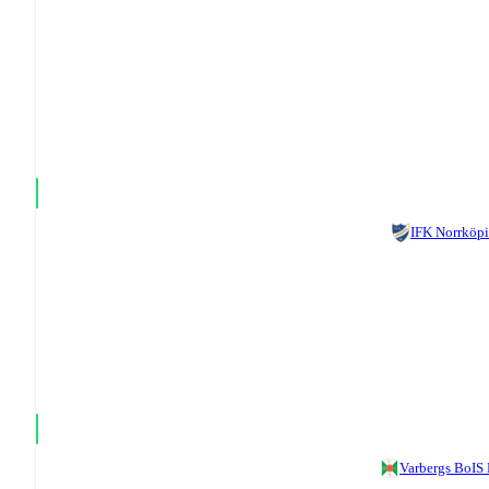
IFK Norrköp
Varbergs BoIS