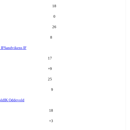
18
0
26
8
 IF
Sandvikens IF
17
+
9
25
9
old
IK Oddevold
18
+
3