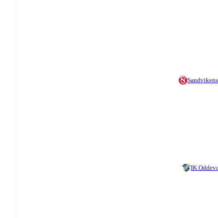
Sandvikens
IK Oddev