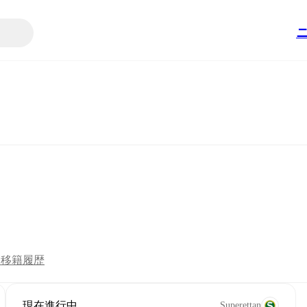
ツ
移籍
履歴
現在進行中
Superettan