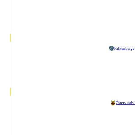
Falkenbergs
Östersunds