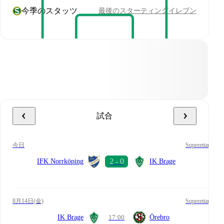
今季のスタッツ
最後のスターティングイレブン
試合
今日
Superettan
IFK Norrköping
IK Brage
8月14日(金)
Superettan
IK Brage
17:00
Örebro