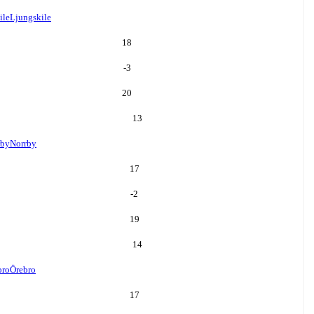
ile
Ljungskile
18
-3
20
13
rby
Norrby
17
-2
19
14
bro
Örebro
17