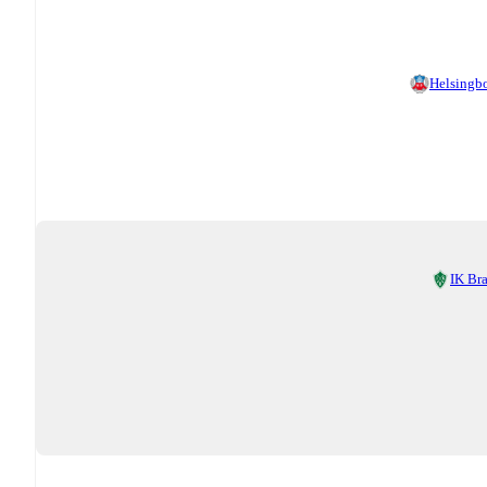
Helsingb
IK Br