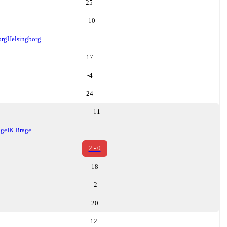
25
10
org
Helsingborg
17
-4
24
11
age
IK Brage
2 - 0
18
-2
20
12