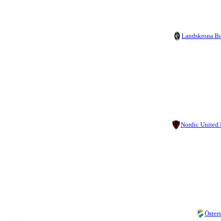
Landskrona B
Nordic United
Östers