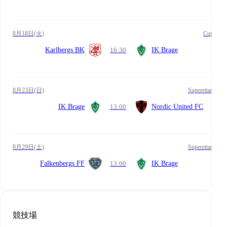
8月18日(火)
Cup
Karlbergs BK
16:30
IK Brage
8月23日(日)
Superettan
IK Brage
13:00
Nordic United FC
8月29日(土)
Superettan
Falkenbergs FF
13:00
IK Brage
競技場