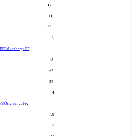
17
+
11
33
3
 FF
Falkenbergs FF
18
+
7
32
4
 FK
Östersunds FK
18
+
7