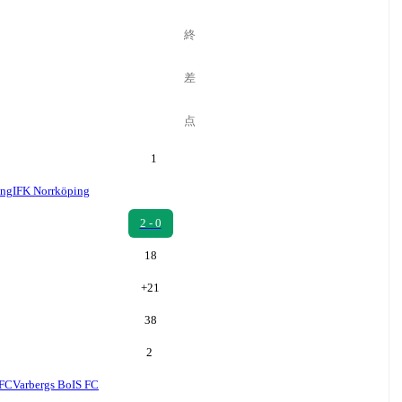
終
差
点
1
ing
IFK Norrköping
2 - 0
18
+
21
38
2
 FC
Varbergs BoIS FC