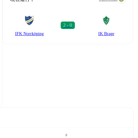
IFK Norrköping
IK Brage
#