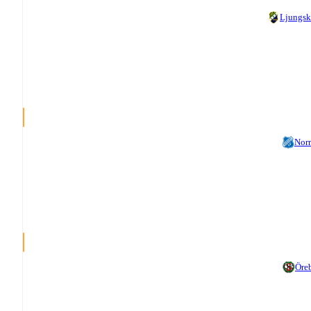
Ljungsk
Nor
Öre