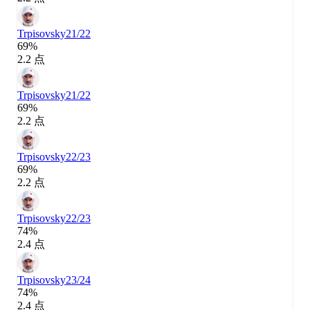
Trpisovsky
21/22
69%
2.2 点
Trpisovsky
21/22
69%
2.2 点
Trpisovsky
22/23
69%
2.2 点
Trpisovsky
22/23
74%
2.4 点
Trpisovsky
23/24
74%
2.4 点