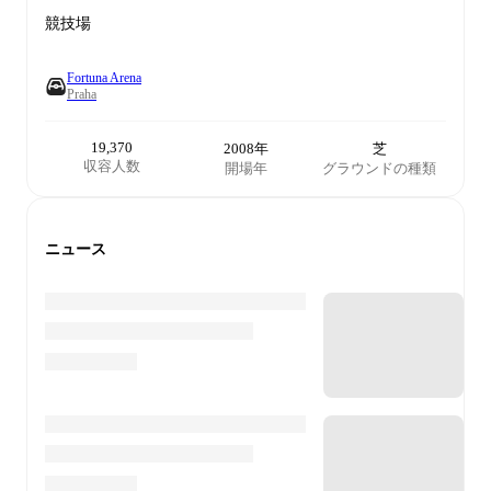
競技場
Fortuna Arena
Praha
19,370
2008年
芝
収容人数
開場年
グラウンドの種類
ニュース