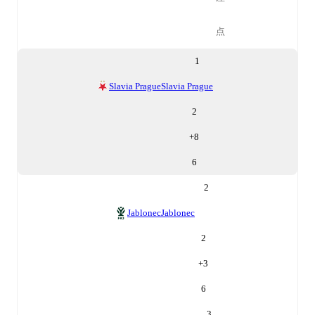
点
1
Slavia Prague
Slavia Prague
2
+
8
6
2
Jablonec
Jablonec
2
+
3
6
3