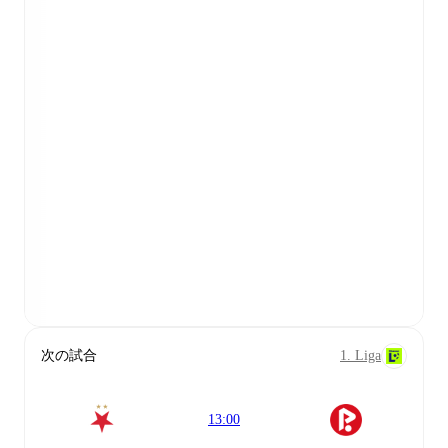
次の試合
1. Liga
13:00