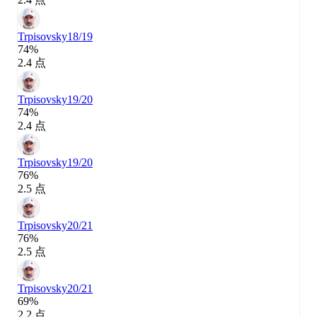
Trpisovsky
18/19
74%
2.4 点
Trpisovsky
19/20
74%
2.4 点
Trpisovsky
19/20
76%
2.5 点
Trpisovsky
20/21
76%
2.5 点
Trpisovsky
20/21
69%
2.2 点