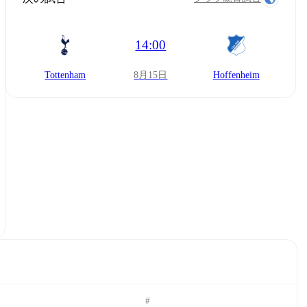
14:00
Tottenham
8月15日
Hoffenheim
#