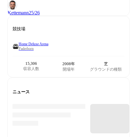
Kettemann
25/26
競技場
Home Deluxe Arena
Paderborn
15,306
2008年
芝
収容人数
開場年
グラウンドの種類
ニュース