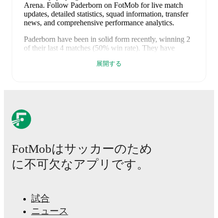
Arena
.
Follow Paderborn on FotMob for live match
updates, detailed statistics, squad information, transfer
news, and comprehensive performance analytics.
Paderborn
have been in
solid form
recently, winning
2
of their last
4
matches (
50
% win rate). They have
scored
6
goals
and conceded
3
during this period.
展開する
Overall, they have shown good attacking threat.
Defensively, they have been solid, conceding an
average of 0.8 goals per game.
In the
2. Bundesliga
,
they faced
a
2
-
2
draw with
Karlsruher SC
, and
a
2
-
0
win against
Darmstadt
.
In the
Bundesliga Qualification
,
they faced
a
0
-
0
draw with
Wolfsburg
, and
a
2
-
1
win
against
Wolfsburg
.
Recent results for
Paderborn
:
FotMobはサッカーのため
2026年5月8日
:
2. Bundesliga
-
2
-
2
draw
vs
Karlsruher SC
に不可欠なアプリです。
2026年5月17日
:
2. Bundesliga
-
2
-
0
win
at
Darmstadt
2026年5月21日
:
Bundesliga Qualification
-
0
-
0
試合
draw
at
Wolfsburg
ニュース
2026年5月25日
:
Bundesliga Qualification
-
2
-
1