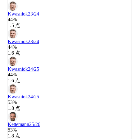
Kwasniok
23/24
44%
1.5 点
Kwasniok
23/24
44%
1.6 点
Kwasniok
24/25
44%
1.6 点
Kwasniok
24/25
53%
1.8 点
Kettemann
25/26
53%
1.8 点