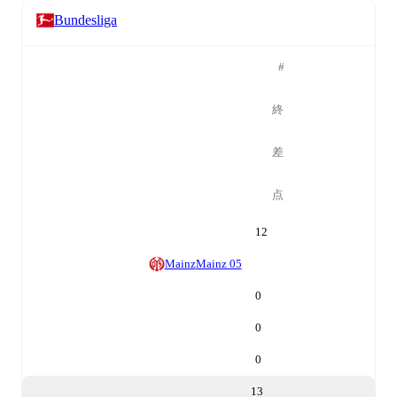
Bundesliga
#
終
差
点
12
Mainz
Mainz 05
0
0
0
13