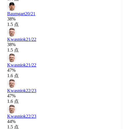
Baumgart
20/21
38%
1.5 点
Kwasniok
21/22
38%
1.5 点
Kwasniok
21/22
47%
1.6 点
Kwasniok
22/23
47%
1.6 点
Kwasniok
22/23
44%
1.5 点