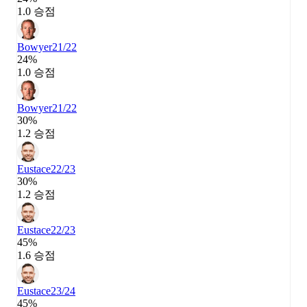
1.0 승점
Bowyer
21/22
24%
1.0 승점
Bowyer
21/22
30%
1.2 승점
Eustace
22/23
30%
1.2 승점
Eustace
22/23
45%
1.6 승점
Eustace
23/24
45%