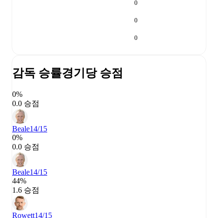
0
0
0
감독 승률
경기당 승점
0%
0.0 승점
Beale
14/15
0%
0.0 승점
Beale
14/15
44%
1.6 승점
Rowett
14/15