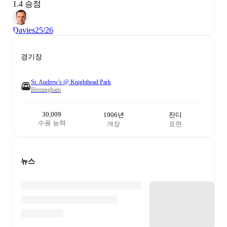
1.4 승점
Davies
25/26
경기장
St. Andrew's @ Knighthead Park
Birmingham
30,009
1906년
잔디
수용 능력
개장
표면
뉴스