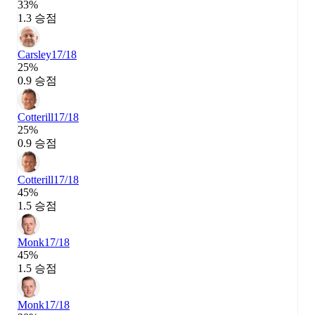
33%
1.3 승점
Carsley
17/18
25%
0.9 승점
Cotterill
17/18
25%
0.9 승점
Cotterill
17/18
45%
1.5 승점
Monk
17/18
45%
1.5 승점
Monk
17/18