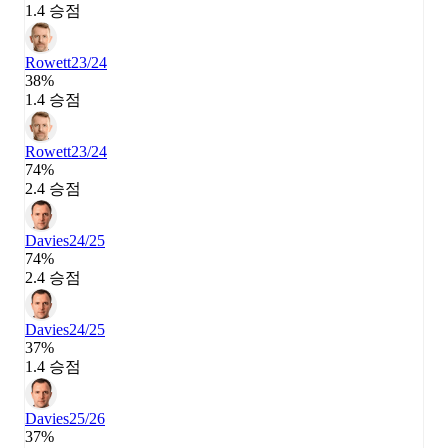
1.4 승점
Rowett
23/24
38%
1.4 승점
Rowett
23/24
74%
2.4 승점
Davies
24/25
74%
2.4 승점
Davies
24/25
37%
1.4 승점
Davies
25/26
37%