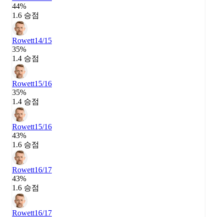
44%
1.6 승점
Rowett
14/15
35%
1.4 승점
Rowett
15/16
35%
1.4 승점
Rowett
15/16
43%
1.6 승점
Rowett
16/17
43%
1.6 승점
Rowett
16/17