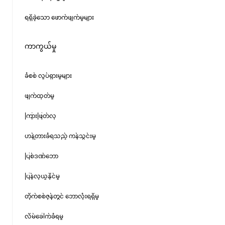
ရရှိခဲ့သော ဖောက်ဖျက်မှုများ
ကာကွယ်မှု
ခံစစ် လှုပ်ရှားမှုများ
ဖျက်ထုတ်မှု
ကြားဖြတ်လု
ဟန့်တားခံရသည့် ကန်သွင်းမှု
ပြစ်ဒဏ်ဘော
ပြန်လုယူနိုင်မှု
တိုက်စစ်ဇုန်တွင် ဘောလုံးရရှိမှု
လိမ်ခေါက်ခံရမှု