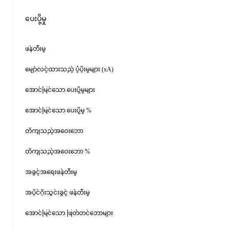
ပေးပို့မှု
ဖန်တီးမှု
မျှော်လင့်ထားသည့် ပံ့ပိုးမှုများ (xA)
အောင်မြင်သော ပေးပို့မှုများ
အောင်မြင်သော ပေးပို့မှု %
တိကျသည့်အဝေးဘော
တိကျသည့်အဝေးဘော %
အခွင့်အရေးဖန်တီးမှု
အပိုင်ဂိုးသွင်းခွင့် ဖန်တီးမှု
အောင်မြင်သော ဖြတ်တင်ဘောများ