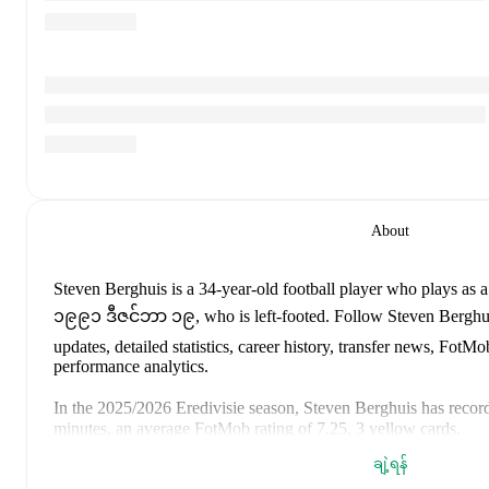
About
Steven Berghuis
is a 34-year-old football player who plays as a
၁၉၉၁ ဒီဇင်ဘာ ၁၉, who is left-footed
.
Follow Steven Berghui
updates, detailed statistics, career history, transfer news, Fot
performance analytics.
In the
2025/2026
Eredivisie
season,
Steven Berghuis
has recor
minutes, an average FotMob rating of 7.25, 3 yellow cards
.
ချဲ့ရန်
Steven Berghuis
scores highly on
Rating
compared to
right wi