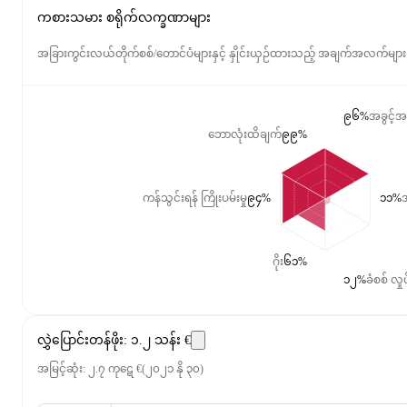
ကစားသမား စရိုက်လက္ခဏာများ
အခြားကွင်းလယ်တိုက်စစ်/တောင်ပံများနှင့် နှိုင်းယှဉ်ထားသည့် အချက်အလက်များ
၉၆%
အခွင့်အ
ဘောလုံးထိချက်
၉၉%
ကန်သွင်းရန် ကြိုးပမ်းမှု
၉၄%
၁၁%
အ
ဂိုး
၆၁%
၁၂%
ခံစစ် လှုပ
လွှဲပြောင်းတန်ဖိုး
:
၁.၂ သန်း €
အမြင့်ဆုံး
:
၂.၇ ကုဋေ €
(
၂၀၂၁ နို ၃၀
)