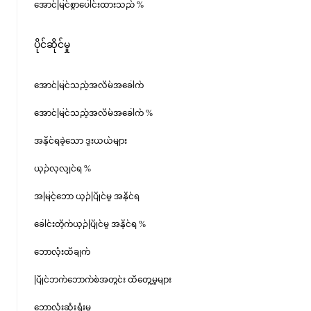
အောင်မြင်စွာပေါင်းထားသည် %
ပိုင်ဆိုင်မှု
အောင်မြင်သည့်အလိမ်အခေါက်
အောင်မြင်သည့်အလိမ်အခေါက် %
အနိုင်ရခဲ့သော ဒူးယယ်များ
ယှဉ်လုလျှင်ရ %
အမြင့်ဘော ယှဉ်ပြိုင်မှု အနိုင်ရ
ခေါင်းတိုက်ယှဉ်ပြိုင်မှု အနိုင်ရ %
ဘောလုံးထိချက်
ပြိုင်ဘက်ဘောက်စ်အတွင်း ထိတွေ့မှုများ
ဘောလုံးဆုံးရှုံးမှု