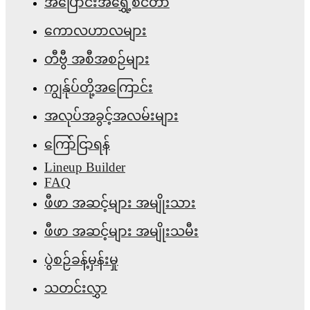
အပြောင်းအရွှေ့စင်တာ
ကောလဟာလများ
တီဗွီ အစီအစဉ်များ
ကျွန်ုပ်တို့အကြောင်း
အလုပ်အခွင့်အလမ်းများ
ကြော်ငြာရန်
Lineup Builder
FAQ
ဖီဖာ အဆင့်များ အမျိုးသား
ဖီဖာ အဆင့်များ အမျိုးသမီး
ပွဲစဉ်ခန့်မှန်းမှု
သတင်းလွှာ