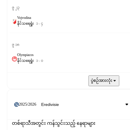
ဇူ ၂၃
Vojvodina
နိုင်
သရေ
ရှုံး
၁
-
၄
ဇူ ၁၈
Olympiacos
နိုင်
သရေ
ရှုံး
၁
-
၀
ပွဲစဉ်အားလုံး
2025/2026
တစ်ရာသီအတွင်း ကန်သွင်းသည့် နေရာများ