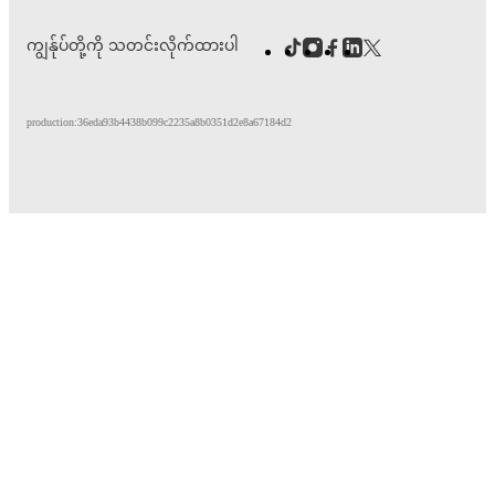
ကျွန်ုပ်တို့ကို သတင်းလိုက်ထားပါ
production:36eda93b4438b099c2235a8b0351d2e8a67184d2