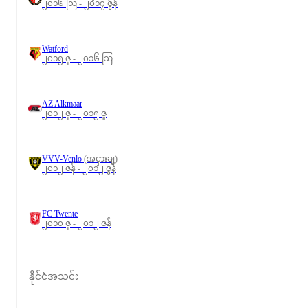
၂၀၁၆ ဩ - ၂၀၁၇ ဇွန်
Watford
၂၀၁၅ ဇူ - ၂၀၁၆ ဩ
AZ Alkmaar
၂၀၁၂ ဇူ - ၂၀၁၅ ဇူ
VVV-Venlo
(အငှားချ)
၂၀၁၂ ဇန် - ၂၀၁၂ ဇွန်
FC Twente
၂၀၁၀ ဇူ - ၂၀၁၂ ဇန်
နိုင်ငံအသင်း