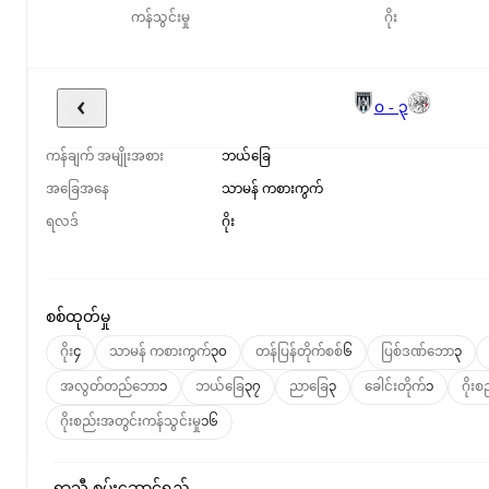
ကန်သွင်းမှု
ဂိုး
၀ - ၃
ကန်ချက် အမျိုးအစား
ဘယ်ခြေ
အခြေအနေ
သာမန် ကစားကွက်
ရလဒ်
ဂိုး
စစ်ထုတ်မှု
ဂိုး
၄
သာမန် ကစားကွက်
၃၀
တန်ပြန်တိုက်စစ်
၆
ပြစ်ဒဏ်ဘော
၃
အလွတ်တည်ဘော
၁
ဘယ်ခြေ
၃၇
ညာခြေ
၃
ခေါင်းတိုက်
၁
ဂိုးစ
ဂိုးစည်းအတွင်းကန်သွင်းမှု
၁၆
ရာသီ စွမ်းဆောင်ရည်