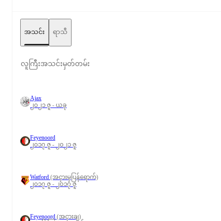
အသင်း
ရာသီ
လူကြီးအသင်းမှတ်တမ်း
Ajax
၂၀၂၁ ဇူ - ယခု
Feyenoord
၂၀၁၇ ဇူ - ၂၀၂၁ ဇူ
Watford
(အငှားမှပြန်ရောက်)
၂၀၁၇ ဇူ - ၂၀၁၇ ဇူ
Feyenoord
(အငှားချ)