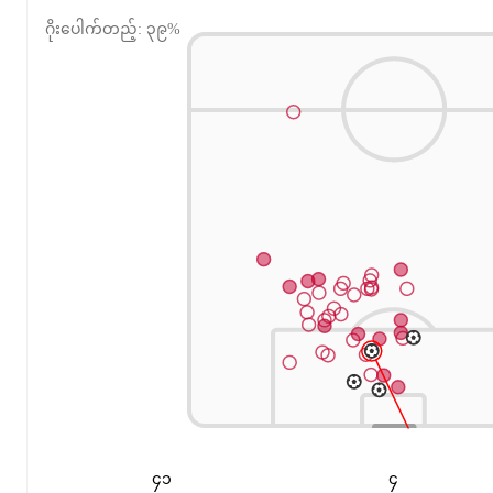
ဂိုးပေါက်တည့်: ၃၉%
၄၁
၄