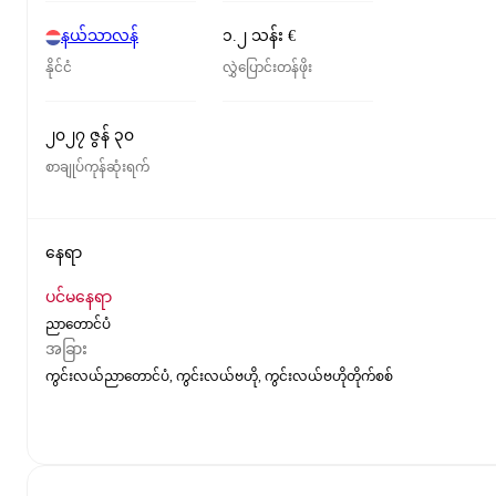
နယ်သာလန်
၁.၂ သန်း €
နိုင်ငံ
လွှဲပြောင်းတန်ဖိုး
၂၀၂၇ ဇွန် ၃၀
စာချုပ်ကုန်ဆုံးရက်
နေရာ
ပင်မနေရာ
ညာတောင်ပံ
အခြား
ကွင်းလယ်ညာတောင်ပံ, ကွင်းလယ်ဗဟို, ကွင်းလယ်ဗဟိုတိုက်စစ်