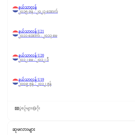
နယ်သာလန်
၂၀၁၅ ဇန် - ၂၀၂၃ အောက်
နယ်သာလန် U21
၂၀၁၁ အောက် - ၂၀၁၃ မေ
နယ်သာလန် U20
၂၀၁၂ မေ - ၂၀၁၂ ဒီ
နယ်သာလန် U19
၂၀၀၉ ဇွန် - ၂၀၁၂ ဇွန်
ပွဲစဉ်များ
ဂိုး
ဆုဖလားများ