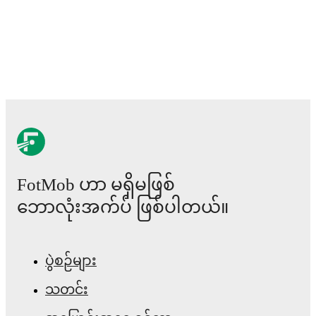
FotMob ဟာ မရှိမဖြစ်
ဘောလုံးအက်ပ် ဖြစ်ပါတယ်။
ပွဲစဉ်များ
သတင်း