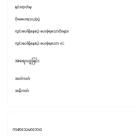
ရှင်းထုတ်မှု
ဂိုးမပေးရသည့်ပွဲ
ကွင်းပေါ်ရှိနေစဉ် ပေးခဲ့ရသောဂိုးများ
ကွင်းပေါ်ရှိနေစဉ် ပေးခဲ့ရသော xG
အရေးယူခြင်း
အဝါကတ်
အနီကတ်
ကစားသမားဘဝ