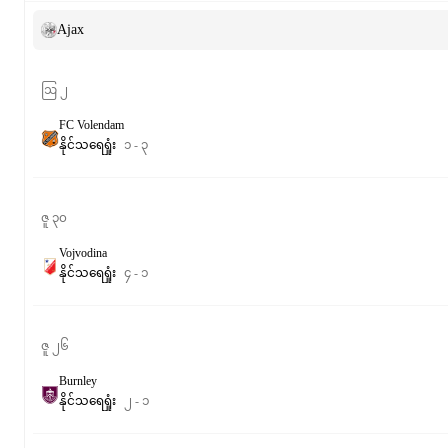
Ajax
ဩ ၂
FC Volendam
နိုင်
သရေ
ရှုံး
၁
-
၃
ဇူ ၃၀
Vojvodina
နိုင်
သရေ
ရှုံး
၄
-
၁
ဇူ ၂၆
Burnley
နိုင်
သရေ
ရှုံး
၂
-
၁