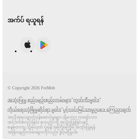
အက်ပ် ရယူရန်
© Copyright
2026
FotMob
•
•
အသုံးပြုမှု စည်းမျဉ်းစည်းကမ်းများ
ကွတ်ကီးမူဝါဒ
•
ကိုယ်ရေးလုံခြုံမှုဆိုင်ရာ မူဝါဒ
ပွင့်လင်းမြင်သာမှုဥပဒေ ကြေညာချက်
အလိုအလျောက်ဝန်ဆောင်မှုများ (ရိုဘော့၊ ကရော်လာ၊
အင်ဒက်စ်လုပ်ခြင်း စသည်) ကို အသုံးပြုခြင်းနှင့်
စနစ်တကျ သို့မဟုတ် ပုံမှန်/အကြိမ်ကြိမ် အသုံးပြုရန်
အခြားနည်းလမ်းများကိုလည်း ခွင့်မပြုပါ။