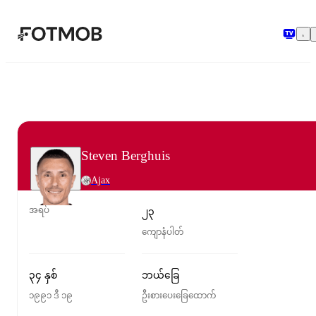
အဓိကအကြောင်းအရာသို့ ကျော်သွားရန်
Steven Berghuis
Ajax
အရပ်
၂၃
ကျောနံပါတ်
၃၄ နှစ်
ဘယ်ခြေ
၁၉၉၁ ဒီ ၁၉
ဦးစားပေးခြေထောက်