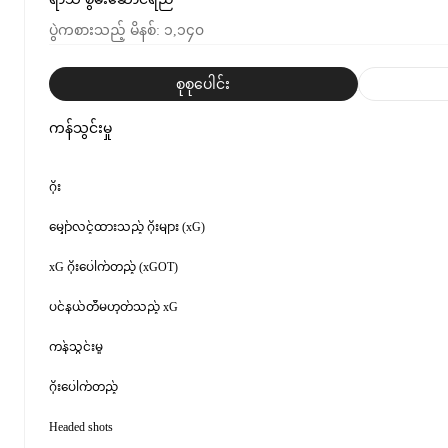
ပွဲကစားသည့် မိနစ်
:
၁,၁၄၀
စုစုပေါင်း
ကန်သွင်းမှု
ဂိုး
မျှော်လင့်ထားသည့် ဂိုးများ (xG)
xG ဂိုးပေါက်တည့် (xGOT)
ပင်နယ်တီမဟုတ်သည့် xG
ကန်သွင်းမှု
ဂိုးပေါက်တည့်
Headed shots