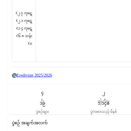
€၂.၇ ကုဋေ
€၂.၁ ကုဋေ
€၁.၄ ကုဋေ
€၆.၈ သန်း
€၀
Eredivisie
2025/2026
၄
၂
ဂိုး
ဖန်တီးမှု
၁၉
၁,၁၄၀
ပွဲစဉ်များ
ပွဲကစားသည့် မိနစ်
ပွဲစဉ် အချက်အလက်