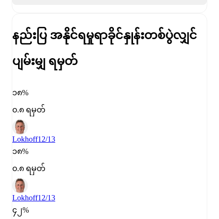
နည်းပြ အနိုင်ရမှုရာခိုင်နှုန်း
တစ်ပွဲလျှင်
ပျမ်းမျှ ရမှတ်
၁၈%
၀.၈ ရမှတ်
Lokhoff
12/13
၁၈%
၀.၈ ရမှတ်
Lokhoff
12/13
၄၂%