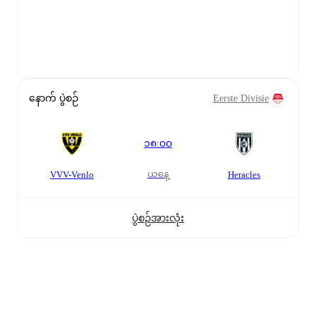
နောက် ပွဲစဉ်
Eerste Divisie
၁၈:၀၀
ယနေ့
VVV-Venlo
Heracles
ပွဲစဉ်အားလုံး