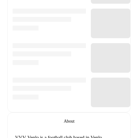
About
VVV-Venlo is a football club
based in Venlo,