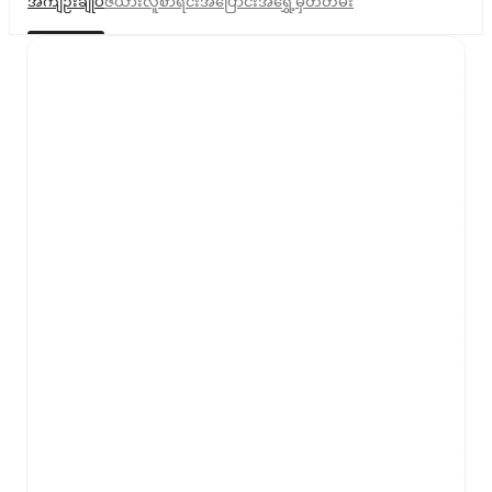
အကျဉ်းချုပ်
ဇယား
လူစာရင်း
အပြောင်းအရွှေ့
မှတ်တမ်း