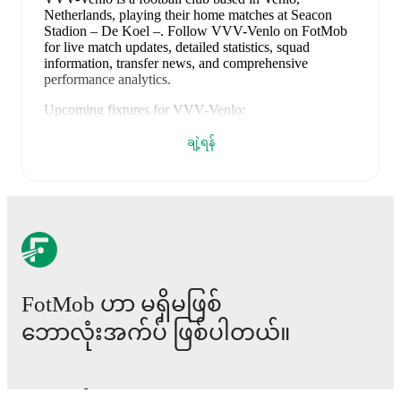
Netherlands
, playing their home matches at Seacon
Stadion – De Koel –
.
Follow VVV-Venlo on FotMob
for live match updates, detailed statistics, squad
information, transfer news, and comprehensive
performance analytics.
Upcoming fixtures for
VVV-Venlo
:
၂၀၂၆ ဩဂုတ် ၇
:
Eerste Divisie
ချဲ့ရန်
-
vs
Heracles
၂၀၂၆ ဩဂုတ် ၁၄
:
Eerste Divisie
-
at
NAC Breda
၂၀၂၆ ဩဂုတ် ၂၃
:
Eerste Divisie
-
vs
De
Graafschap
၂၀၂၆ ဩဂုတ် ၃၀
:
Eerste Divisie
-
vs
FC Emmen
၂၀၂၆ စက်တင်ဘာ ၄
:
Eerste Divisie
-
at
Helmond
FotMob ဟာ မရှိမဖြစ်
Sport
ဘောလုံးအက်ပ် ဖြစ်ပါတယ်။
Looking ahead,
VVV-Venlo
have
3
home
games
and
2
away
fixtures
in their next
5
matches.
Upcoming
opponents:
Heracles
(
home
)
,
NAC Breda
(
away
)
,
De
ပွဲစဉ်များ