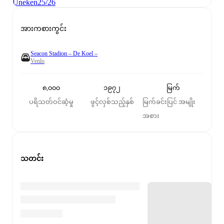
Uneken
25/26
အားကစားကွင်း
Seacon Stadion – De Koel –
Venlo
၈,၀၀၀
၁၉၇၂
မြက်
ပရိသတ်ဝင်ဆံ့မှု
ဖွင့်လှစ်သည့်နှစ်
မြက်ခင်းပြင် အမျိုး
အစား
သတင်း