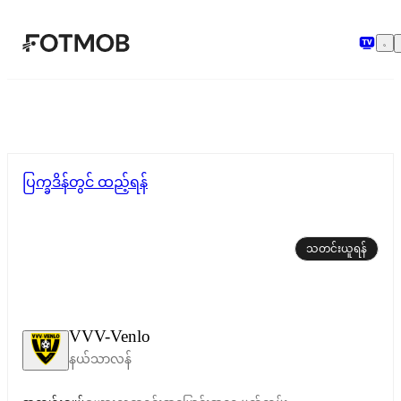
အဓိကအကြောင်းအရာသို့ ကျော်သွားရန်
ပြက္ခဒိန်တွင် ထည့်ရန်
သတင်းယူရန်
VVV-Venlo
နယ်သာလန်