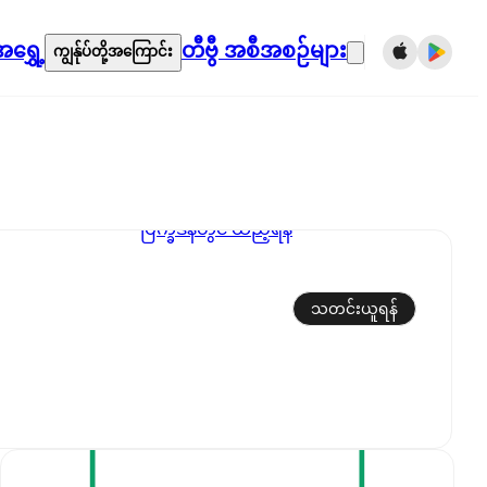
ရွှေ့
တီဗွီ အစီအစဉ်များ
ကျွန်ုပ်တို့အကြောင်း
ပြက္ခဒိန်တွင် ထည့်ရန်
သတင်းယူရန်