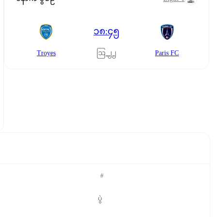
၁၈:၄၅
ဩ ၂၂
Troyes
Paris FC
#
ပွဲ