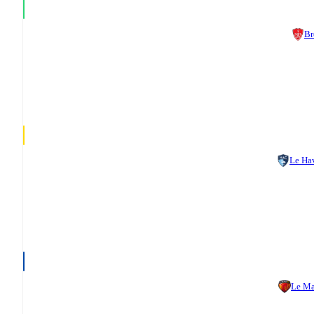
Br
Le Ha
Le M