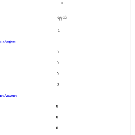
=
ရမှတ်
1
ers
Angers
0
0
0
2
rre
Auxerre
0
0
0