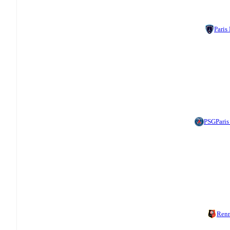
Paris
PSG
Pari
Ren