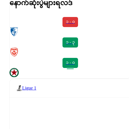
နောက်ဆုံးပွဲများရလဒ်
၁ - ၀
၁ - ၃
၁ - ၀
Ligue 1