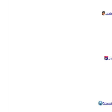
Lori
Ly
Marsei