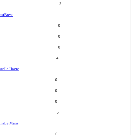
3
est
Brest
0
0
0
4
vre
Le Havre
0
0
0
5
ans
Le Mans
0