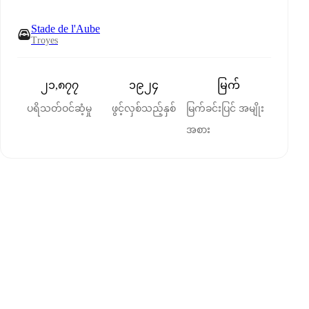
Stade de l'Aube
Troyes
၂၁,၈၇၇
၁၉၂၄
မြက်
ပရိသတ်ဝင်ဆံ့မှု
ဖွင့်လှစ်သည့်နှစ်
မြက်ခင်းပြင် အမျိုး
အစား