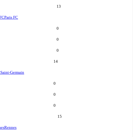
13
 FC
Paris FC
0
0
0
14
s Saint-Germain
0
0
0
15
nes
Rennes