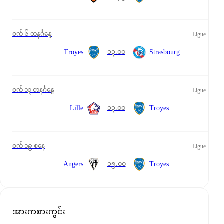
စက် ၆ တနင်္ဂနွေ
Ligue 1
၁၃:၀၀
Troyes
Strasbourg
စက် ၁၃ တနင်္ဂနွေ
Ligue 1
၁၃:၀၀
Lille
Troyes
စက် ၁၉ စနေ
Ligue 1
၁၅:၀၀
Angers
Troyes
အားကစားကွင်း