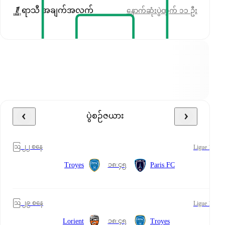
ရာသီ အချက်အလက်
နောက်ဆုံးပွဲထွက် ၁၁ ဦး
ပွဲစဉ်ဇယား
ဩ ၂၂ စနေ
Ligue 1
၁၈:၄၅
Troyes
Paris FC
ဩ ၂၉ စနေ
Ligue 1
၁၈:၄၅
Lorient
Troyes