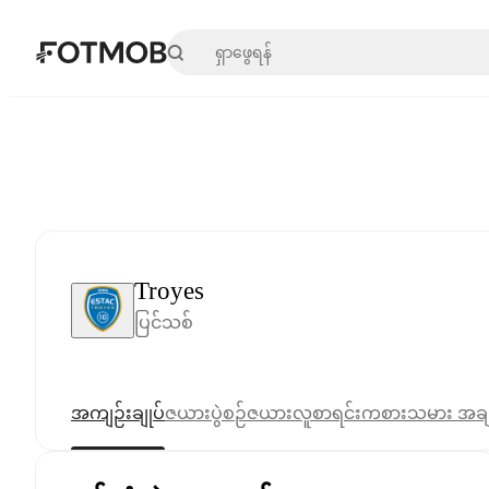
အဓိကအကြောင်းအရာသို့ ကျော်သွားရန်
Troyes
ပြင်သစ်
အကျဉ်းချုပ်
ဇယား
ပွဲစဉ်ဇယား
လူစာရင်း
ကစားသမား အခ