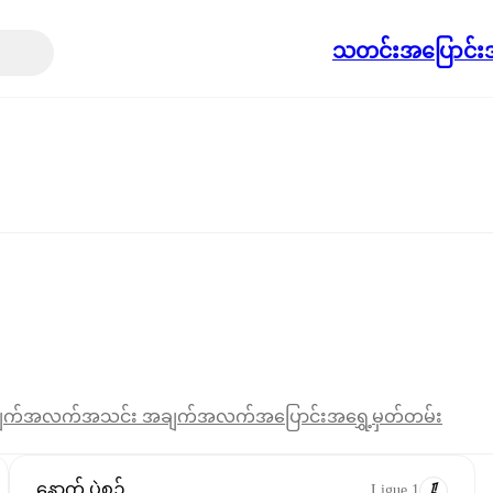
သတင်း
အပြောင်းအ
ျက်အလက်
အသင်း အချက်အလက်
အပြောင်းအရွှေ့
မှတ်တမ်း
နောက် ပွဲစဉ်
Ligue 1