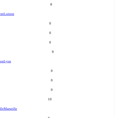
8
ent
Lorient
0
0
0
9
on
Lyon
0
0
0
10
lle
Marseille