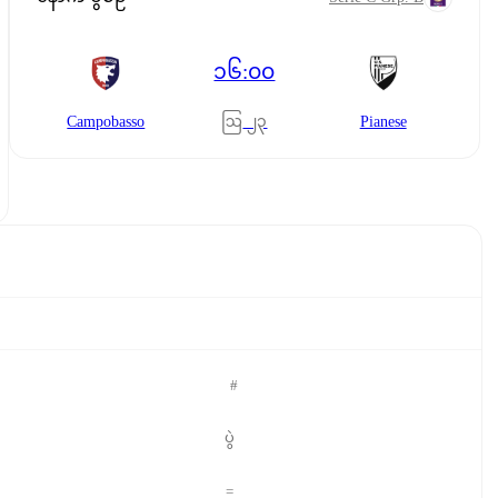
၁၆:၀၀
ဩ ၂၃
Campobasso
Pianese
#
ပွဲ
=