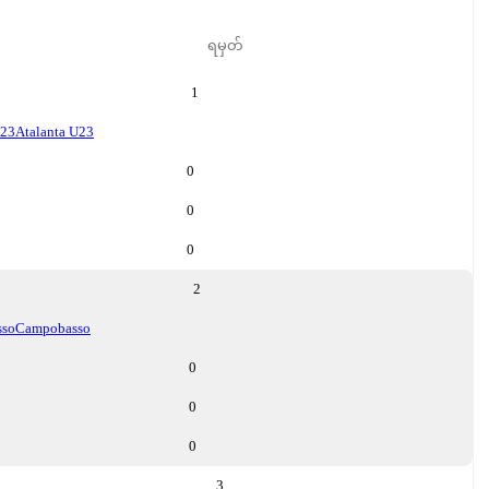
ရမှတ်
1
U23
Atalanta U23
0
0
0
2
sso
Campobasso
0
0
0
3