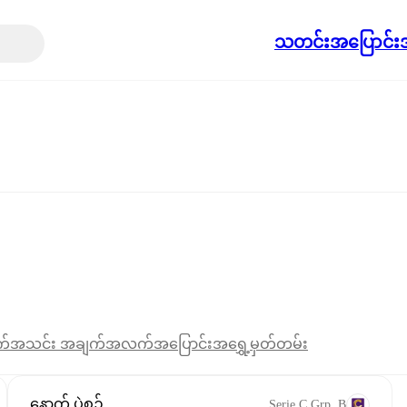
သတင်း
အပြောင်းအ
က်
အသင်း အချက်အလက်
အပြောင်းအရွှေ့
မှတ်တမ်း
နောက် ပွဲစဉ်
Serie C Grp. B