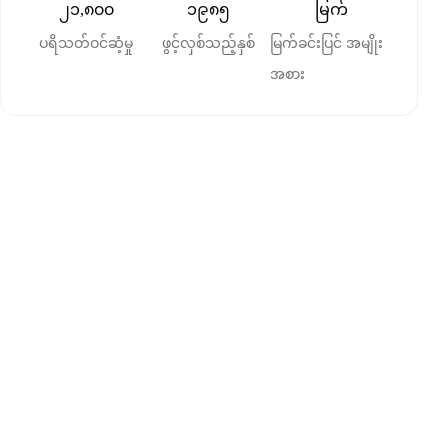
၂၁,၈၀၀
၁၉၈၅
မြက်
ပရိသတ်ဝင်ဆံ့မှု
ဖွင့်လှစ်သည့်နှစ်
မြက်ခင်းပြင် အမျိုး
အစား