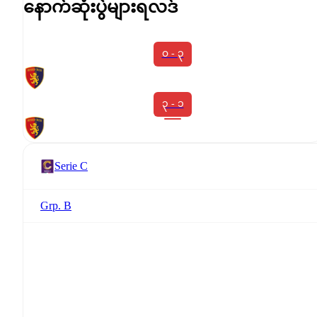
နောက်ဆုံးပွဲများရလဒ်
၀ - ၃
၃ - ၁
Serie C
Grp. B