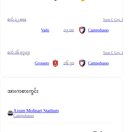
စက် ၁၂ စနေ
Serie C Grp. B
၁၃:၀၀
Vado
Campobasso
စက် ၁၆ ဗုဒ္ဓဟူး
Serie C Grp. B
၁၆:၃၀
Grosseto
Campobasso
အားကစားကွင်း
Axum Molinari Stadium
Campobasso