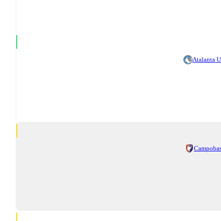
Atalanta 
Campoba