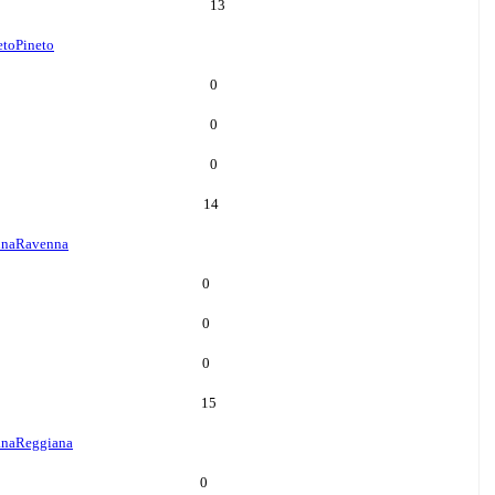
13
eto
Pineto
0
0
0
14
nna
Ravenna
0
0
0
15
ana
Reggiana
0