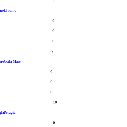
8
rno
Livorno
0
0
0
9
are
Ostia Mare
0
0
0
10
gia
Perugia
0