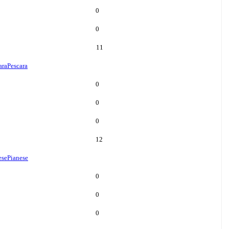
0
0
11
ara
Pescara
0
0
0
12
ese
Pianese
0
0
0