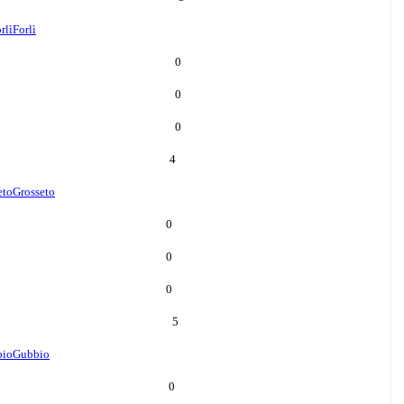
rlì
Forlì
0
0
0
4
eto
Grosseto
0
0
0
5
bio
Gubbio
0