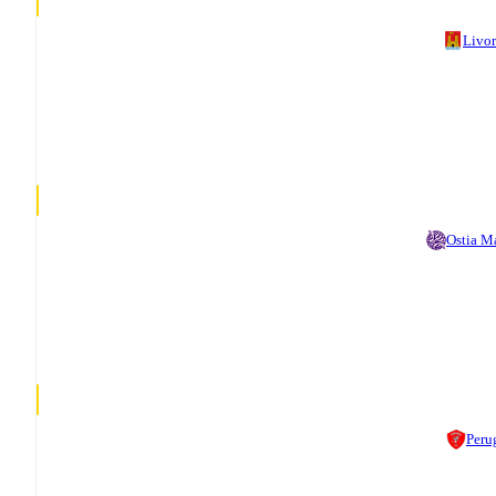
Livo
Ostia M
Peru