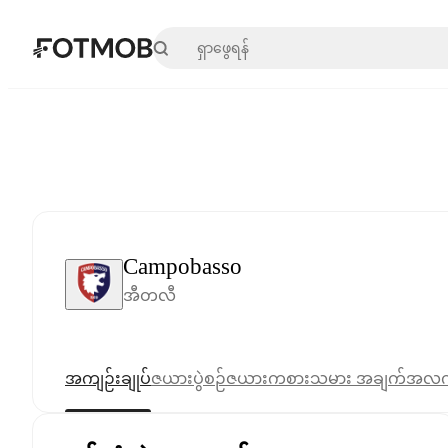
အဓိကအကြောင်းအရာသို့ ကျော်သွားရန်
Campobasso
အီတလီ
အကျဉ်းချုပ်
ဇယား
ပွဲစဉ်ဇယား
ကစားသမား အချက်အလ