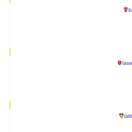
Fo
Gross
Gub