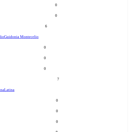
0
0
6
lio
Guidonia Montecelio
0
0
0
7
ina
Latina
0
0
0