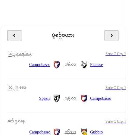
ပွဲစဉ်ဇယား
ဩ ၂၃ တနင်္ဂနွေ
Serie C Grp. B
၁၆:၀၀
Campobasso
Pianese
ဩ ၂၉ စနေ
Serie C Grp. B
၁၉:၀၀
Spezia
Campobasso
စက် ၅ စနေ
Serie C Grp. B
၁၆:၀၀
Campobasso
Gubbio