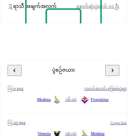
ရာသီ အချက်အလက်
နောက်ဆုံးပွဲထွက် ၁၁ ဦး
ပွဲစဉ်ဇယား
ဩ ၈ စနေ
ကလပ်အသင်း ခြေစမ်းပွဲများ
၁၆:၀၀
Modena
Fiorentina
ဩ ၁၅ စနေ
Coppa Italia
၁၈:၄၅
Venezia
Modena