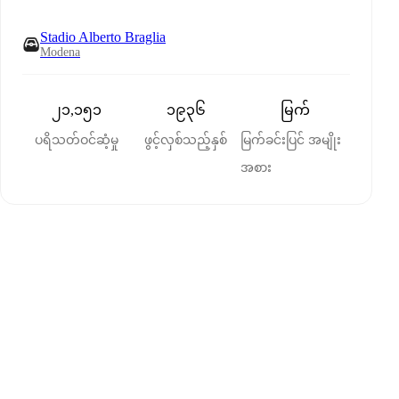
Stadio Alberto Braglia
Modena
၂၁,၁၅၁
၁၉၃၆
မြက်
ပရိသတ်ဝင်ဆံ့မှု
ဖွင့်လှစ်သည့်နှစ်
မြက်ခင်းပြင် အမျိုး
အစား