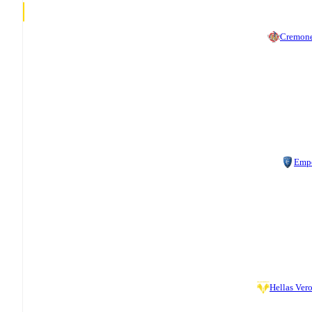
Cremon
Emp
Hellas Ver