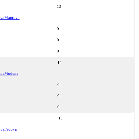
13
va
Mantova
0
0
0
14
na
Modena
0
0
0
15
ova
Padova