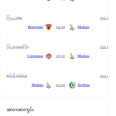
ဩ ၂၂ စနေ
Serie B
၁၉:၀၀
Benevento
Modena
ဩ ၂၈ သောကြာ
Serie B
၁၈:၃၀
Cremonese
Modena
စက် ၆ တနင်္ဂနွေ
Serie B
၁၃:၀၀
Modena
Avellino
အားကစားကွင်း