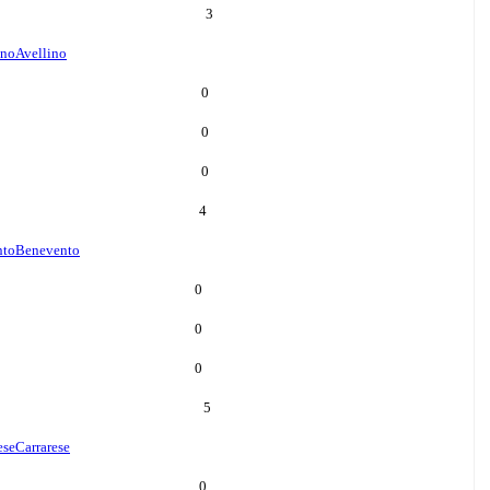
3
ino
Avellino
0
0
0
4
nto
Benevento
0
0
0
5
ese
Carrarese
0