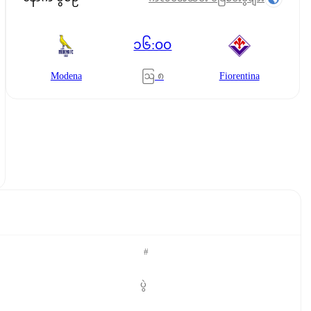
၁၆:၀၀
ဩ ၈
Modena
Fiorentina
#
ပွဲ