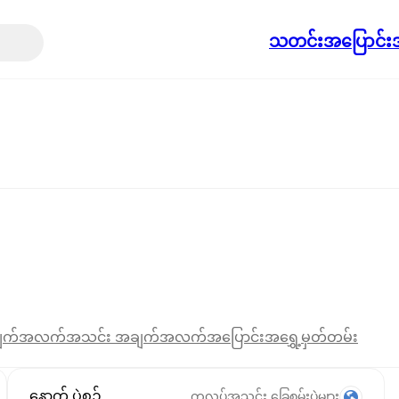
သတင်း
အပြောင်းအ
ျက်အလက်
အသင်း အချက်အလက်
အပြောင်းအရွှေ့
မှတ်တမ်း
နောက် ပွဲစဉ်
ကလပ်အသင်း ခြေစမ်းပွဲများ