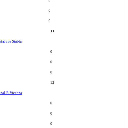
0
0
0
11
bia
Juve Stabia
0
0
0
12
nza
LR Vicenza
0
0
0