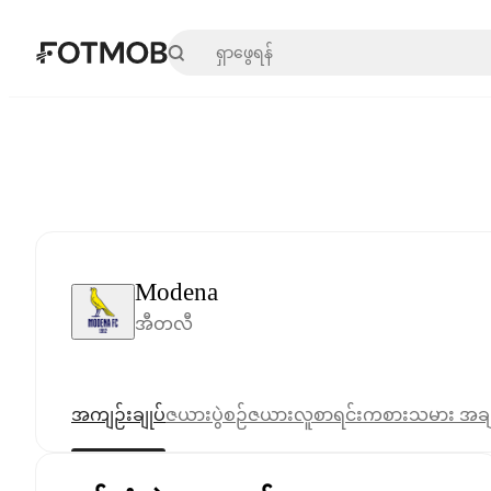
အဓိကအကြောင်းအရာသို့ ကျော်သွားရန်
Modena
အီတလီ
အကျဉ်းချုပ်
ဇယား
ပွဲစဉ်ဇယား
လူစာရင်း
ကစားသမား အခ