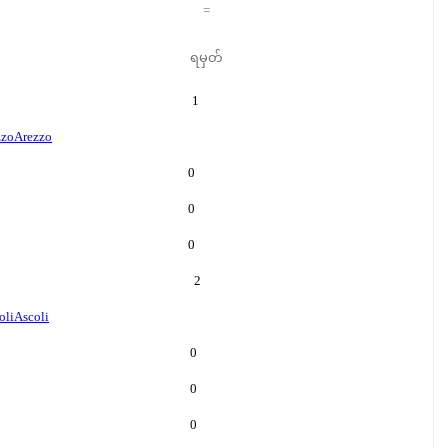
=
ရမှတ်
1
zzo
Arezzo
0
0
0
2
oli
Ascoli
0
0
0