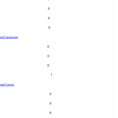
0
0
6
aro
Catanzaro
0
0
0
7
ena
Cesena
0
0
0