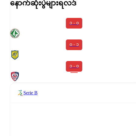
နောက်ဆုံးပွဲများရလဒ်
၁ - ၀
၀ - ၁
၁ - ၀
Serie B