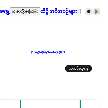
ရွှေ့
တီဗွီ အစီအစဉ်များ
ကျွန်ုပ်တို့အကြောင်း
ပြက္ခဒိန်တွင် ထည့်ရန်
သတင်းယူရန်