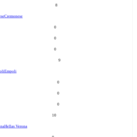
8
ese
Cremonese
0
0
0
9
oli
Empoli
0
0
0
10
ona
Hellas Verona