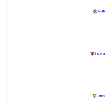
Avell
Beneve
Carrar