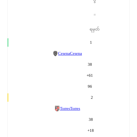
=
ရမှတ်
1
Cesena
Cesena
38
+
61
96
2
Torres
Torres
38
+
18