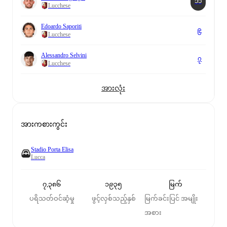
၁၁
Lucchese
Edoardo Saporiti
၉
Lucchese
Alessandro Selvini
၇
Lucchese
အားလုံး
အားကစားကွင်း
Stadio Porta Elisa
Lucca
၇,၃၈၆
၁၉၃၅
မြက်
ပရိသတ်ဝင်ဆံ့မှု
ဖွင့်လှစ်သည့်နှစ်
မြက်ခင်းပြင် အမျိုး
အစား