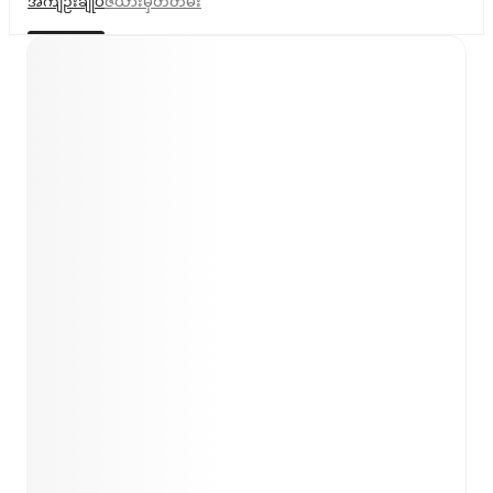
အကျဉ်းချုပ်
ဇယား
မှတ်တမ်း