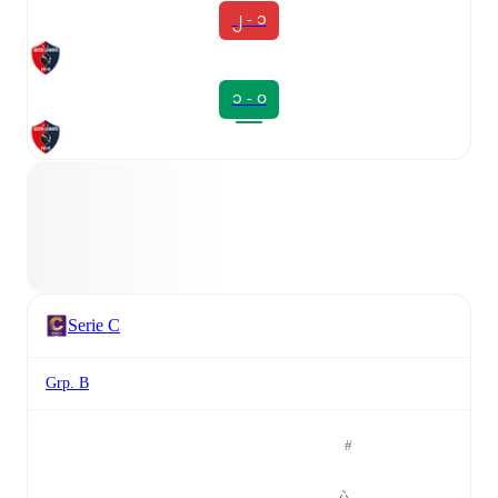
၂ - ၁
၁ - ၀
Serie C
Grp. B
#
ပွဲ