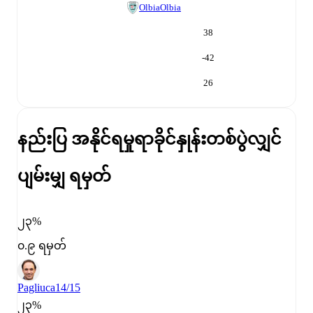
Olbia
Olbia
38
-42
26
နည်းပြ အနိုင်ရမှုရာခိုင်နှုန်း
တစ်ပွဲလျှင်
ပျမ်းမျှ ရမှတ်
၂၃%
၀.၉ ရမှတ်
Pagliuca
14/15
၂၃%