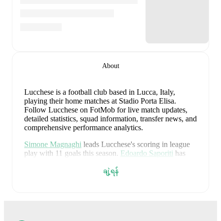
About
Lucchese is a football club
based in Lucca, Italy
,
playing their home matches at Stadio Porta Elisa
.
Follow Lucchese on FotMob for live match updates,
detailed statistics, squad information, transfer news, and
comprehensive performance analytics.
Simone Magnaghi
leads
Lucchese
's scoring
in league
play
with
11
goals
this season.
Edoardo Saporiti
has
contributed
9
, while
Alessandro Selvini
has added
7
.
ချဲ့ရန်
Lucchese
have been in
strong form
recently, winning
3
of their last
5
matches (
60
% win rate). They have
scored
7
goals
and conceded
8
during this period.
In
the
Serie C
, their recent results include
a
1
-
0
win
against
Vis Pesaro
,
a
1
-
4
loss to
Arezzo
,
a
3
-
2
win