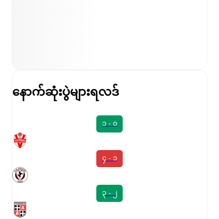
နောက်ဆုံးပွဲများရလဒ်
၁ - ၀
၄ - ၁
၃ - ၂