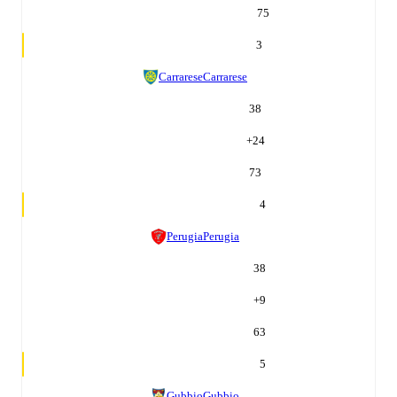
75
3
Carrarese
Carrarese
38
+
24
73
4
Perugia
Perugia
38
+
9
63
5
Gubbio
Gubbio