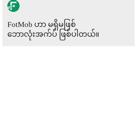
against
Torres
,
a
1
-
2
loss to
Sestri Levante
, and
a
1
-
0
win against
Sestri Levante
.
Recent results for
Lucchese
:
FotMob ဟာ မရှိမဖြစ်
၂၀၂၅ ဧပြီ ၁၃
:
Serie C
-
1
-
0
win
vs
Vis Pesaro
ဘောလုံးအက်ပ် ဖြစ်ပါတယ်။
၂၀၂၅ ဧပြီ ၂၃
:
Serie C
-
1
-
4
loss
at
Arezzo
၂၀၂၅ ဧပြီ ၂၇
:
Serie C
-
3
-
2
win
vs
Torres
ပွဲစဉ်များ
၂၀၂၅ မေ ၁၀
:
Serie C
-
1
-
2
loss
at
Sestri Levante
သတင်း
၂၀၂၅ မေ ၁၇
:
Serie C
-
1
-
0
win
vs
Sestri Levante
အပြောင်းအရွှေ့စင်တာ
Lucchese
currently sits in
12
th
place in the
Serie C
ကောလဟာလများ
(Grp. B)
with
45
points
from
38
matches
(
11
W
12
D
15
L).
တီဗွီ အစီအစဉ်များ
Grp. B
ကျွန်ုပ်တို့အကြောင်း
#
Team
P
W
D
L
GD
Pts
အလုပ်အခွင့်အလမ်းများ
1
Cesena
38
30
6
2
+61
96