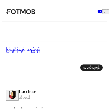
အဓိကအကြောင်းအရာသို့ ကျော်သွားရန်
ပြက္ခဒိန်တွင် ထည့်ရန်
သတင်းယူရန်
Lucchese
အီတလီ