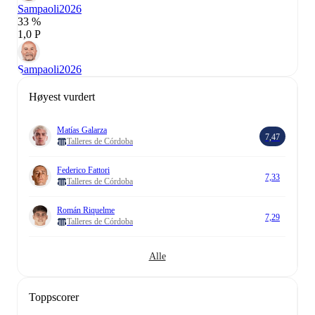
Sampaoli
2026
33 %
1,0 P
Sampaoli
2026
Høyest vurdert
Matías Galarza
7,47
Talleres de Córdoba
Federico Fattori
7,33
Talleres de Córdoba
Román Riquelme
7,29
Talleres de Córdoba
Alle
Toppscorer