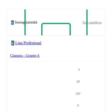
Sesongstatistikk
Siste startellever
Liga Profesional
Clausura - Gruppe A
#
SP
MF
P