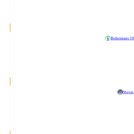
Bohemians 1
Slova