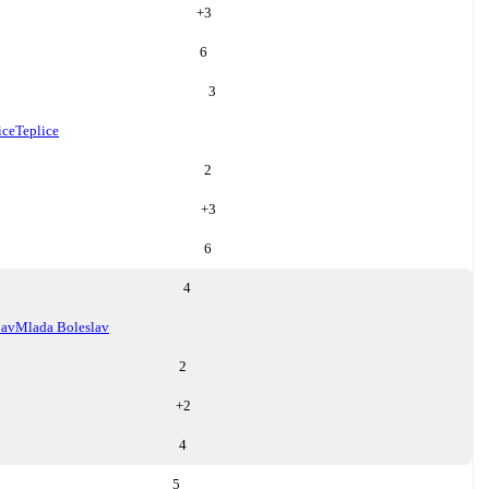
+
3
6
3
ice
Teplice
2
+
3
6
4
lav
Mlada Boleslav
2
+
2
4
5