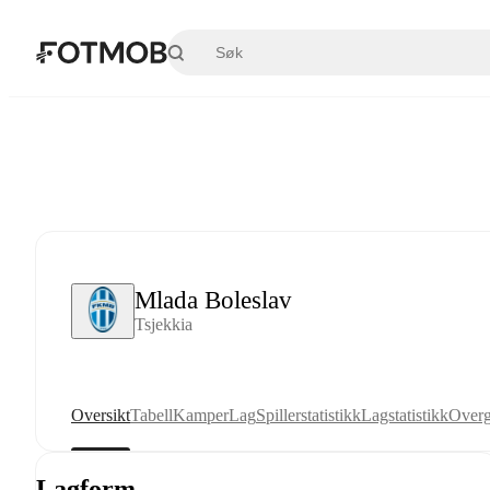
Hopp til hovedinnholdet
Mlada Boleslav
Tsjekkia
Oversikt
Tabell
Kamper
Lag
Spillerstatistikk
Lagstatistikk
Overg
Lagform