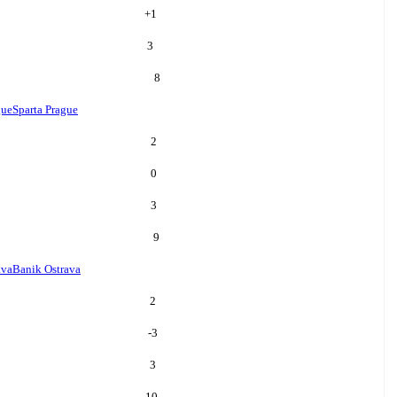
+
1
3
8
gue
Sparta Prague
2
0
3
9
ava
Banik Ostrava
2
-3
3
10