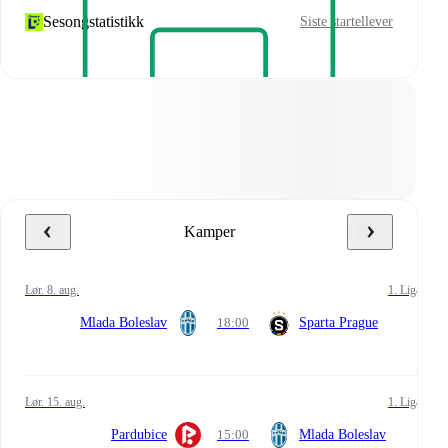
Sesongstatistikk
Siste startellever
Kamper
lør. 8. aug.
1. Liga
Mlada Boleslav
18:00
Sparta Prague
lør. 15. aug.
1. Liga
Pardubice
15:00
Mlada Boleslav