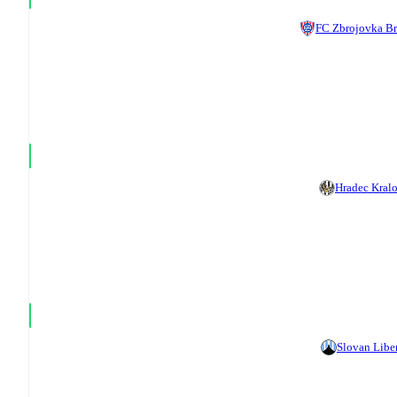
FC Zbrojovka B
Hradec Kral
Slovan Libe