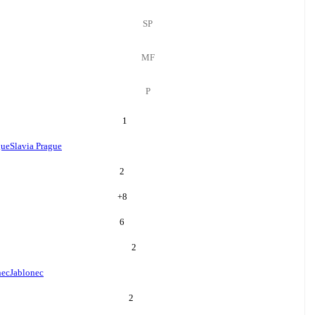
SP
MF
P
1
gue
Slavia Prague
2
+
8
6
2
nec
Jablonec
2