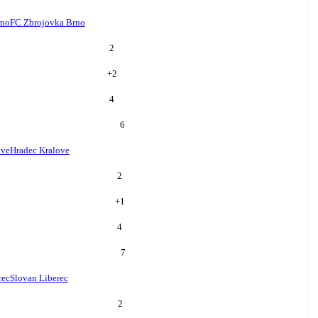
rno
FC Zbrojovka Brno
2
+
2
4
6
ove
Hradec Kralove
2
+
1
4
7
rec
Slovan Liberec
2