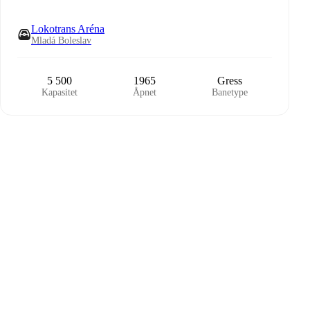
Lokotrans Aréna
Mladá Boleslav
5 500
1965
Gress
Kapasitet
Åpnet
Banetype