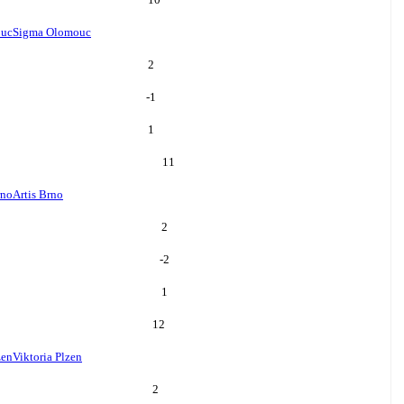
ouc
Sigma Olomouc
2
-1
1
11
rno
Artis Brno
2
-2
1
12
zen
Viktoria Plzen
2