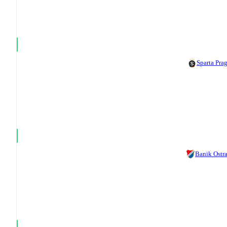
Sparta Pra
Banik Ostr