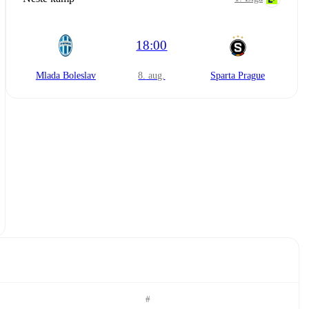
18:00
Mlada Boleslav
8. aug.
Sparta Prague
#