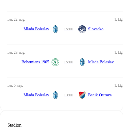
lør. 22. aug.
1. Liga
Mlada Boleslav
15:00
Slovacko
lør. 29. aug.
1. Liga
Bohemians 1905
15:00
Mlada Boleslav
lør. 5. sep.
1. Liga
Mlada Boleslav
13:00
Banik Ostrava
Stadion