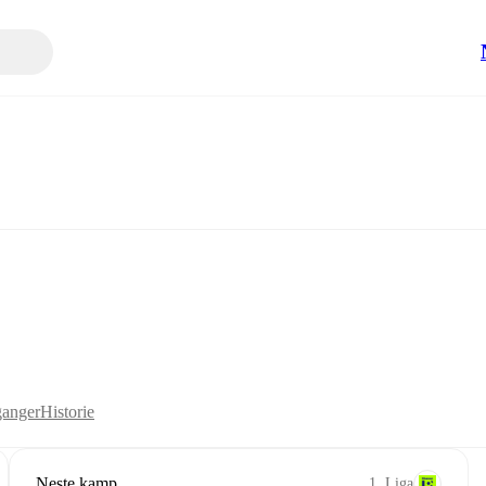
anger
Historie
Neste kamp
1. Liga