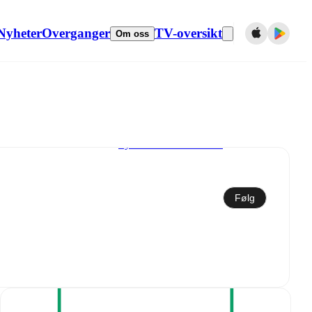
Nyheter
Overganger
TV-oversikt
Om oss
Synkroniser til kalender
Følg