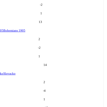
-2
1
13
905
Bohemians 1905
2
-2
1
14
cko
Slovacko
2
-4
1