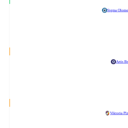
Sigma Olom
Artis B
Viktoria Pl