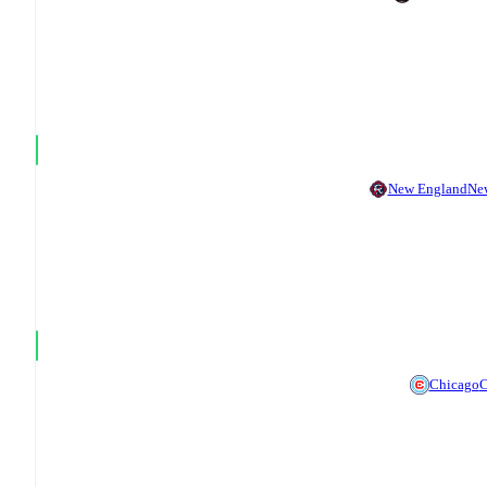
New England
Ne
Chicago
C