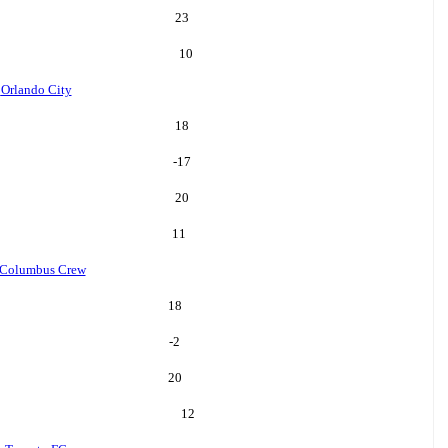
23
10
o
Orlando City
18
-17
20
11
Columbus Crew
18
-2
20
12