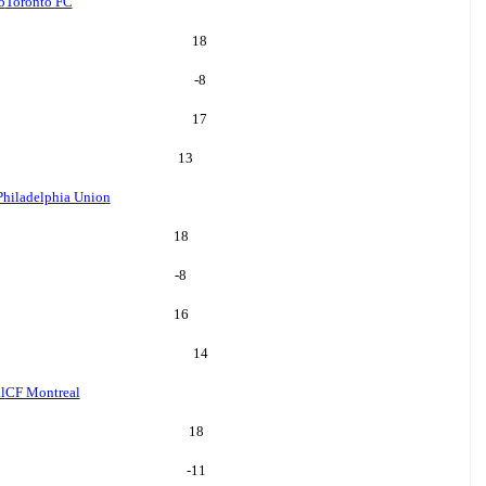
o
Toronto FC
18
-8
17
13
Philadelphia Union
18
-8
16
14
l
CF Montreal
18
-11