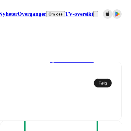
Nyheter
Overganger
TV-oversikt
Om oss
Synkroniser til kalender
Følg