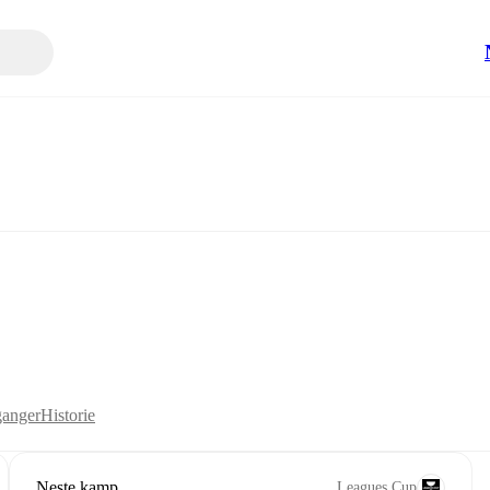
anger
Historie
Neste kamp
Leagues Cup