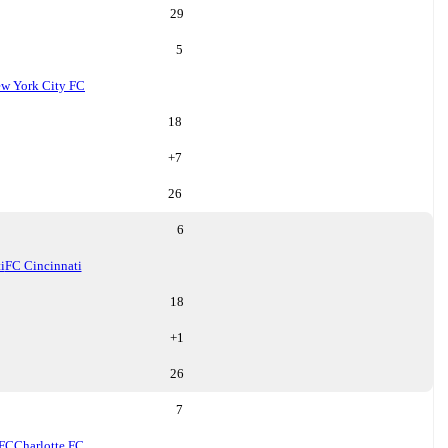
29
5
w York City FC
18
+
7
26
6
i
FC Cincinnati
18
+
1
26
7
 FC
Charlotte FC