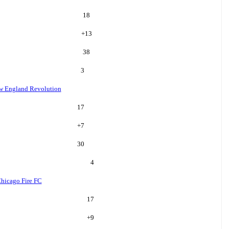
18
+
13
38
3
w England Revolution
17
+
7
30
4
hicago Fire FC
17
+
9