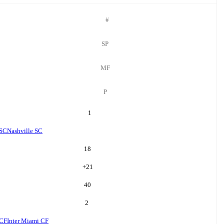
#
SP
MF
P
1
 SC
Nashville SC
18
+
21
40
2
 CF
Inter Miami CF