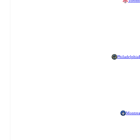
Toront
Philadelphia
Montrea