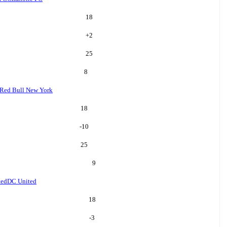
18
+
2
25
8
Red Bull New York
18
-10
25
9
ted
DC United
18
-3