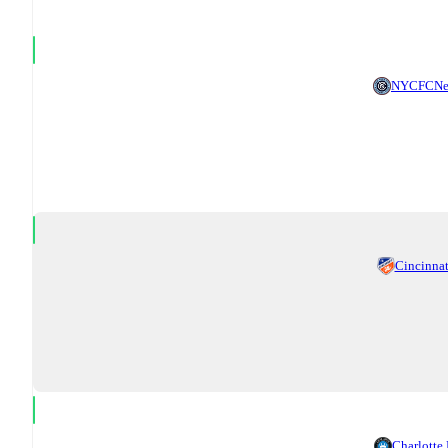
NYCFC
Ne
Cincinnat
Charlotte