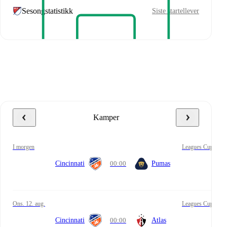
Sesongstatistikk
Siste startellever
Kamper
i morgen
Leagues Cup
Cincinnati
00:00
Pumas
ons. 12. aug.
Leagues Cup
Cincinnati
00:00
Atlas