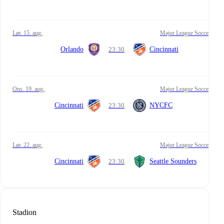
lør. 15. aug.
Major League Soccer
Orlando
23:30
Cincinnati
ons. 19. aug.
Major League Soccer
Cincinnati
23:30
NYCFC
lør. 22. aug.
Major League Soccer
Cincinnati
23:30
Seattle Sounders
Stadion