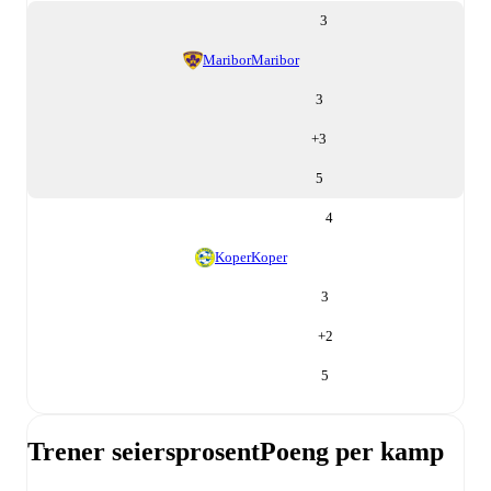
3
Maribor
Maribor
3
+
3
5
4
Koper
Koper
3
+
2
5
Trener seiersprosent
Poeng per kamp