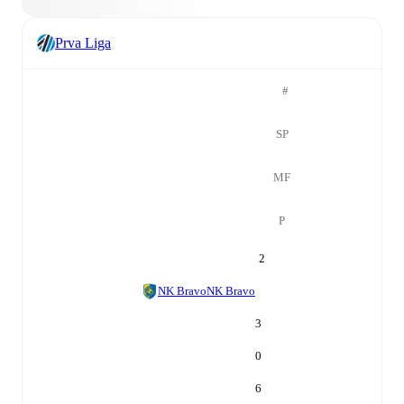
Prva Liga
#
SP
MF
P
2
NK Bravo
NK Bravo
3
0
6