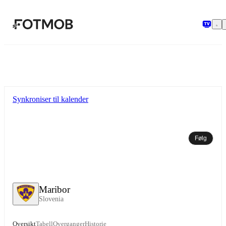
Hopp til hovedinnholdet
Synkroniser til kalender
Følg
Maribor
Slovenia
Oversikt
Tabell
Overganger
Historie