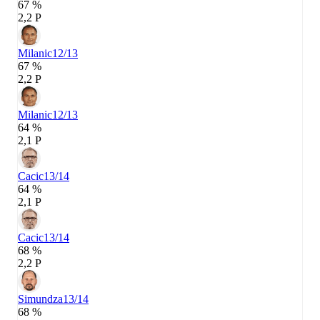
67 %
2,2 P
Milanic
12/13
67 %
2,2 P
Milanic
12/13
64 %
2,1 P
Cacic
13/14
64 %
2,1 P
Cacic
13/14
68 %
2,2 P
Simundza
13/14
68 %