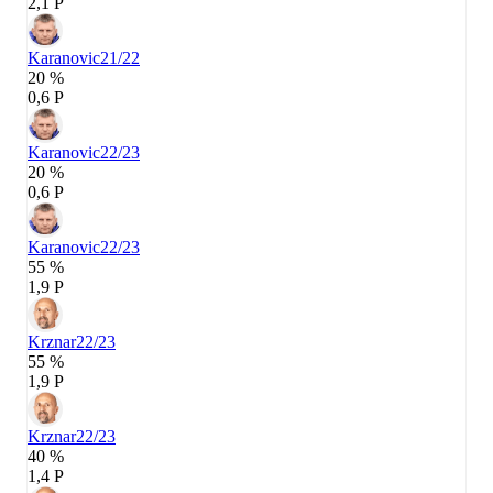
2,1 P
Karanovic
21/22
20 %
0,6 P
Karanovic
22/23
20 %
0,6 P
Karanovic
22/23
55 %
1,9 P
Krznar
22/23
55 %
1,9 P
Krznar
22/23
40 %
1,4 P