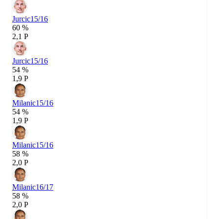
Jurcic
15/16
60 %
2,1 P
Jurcic
15/16
54 %
1,9 P
Milanic
15/16
54 %
1,9 P
Milanic
15/16
58 %
2,0 P
Milanic
16/17
58 %
2,0 P