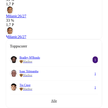
1,7 P
Milanic
26/27
33 %
1,7 P
Milanic
26/27
Toppscorer
Bradley M'Bondo
1
Maribor
Isaac Tshipamba
1
Maribor
Tio Cipot
1
Maribor
Alle