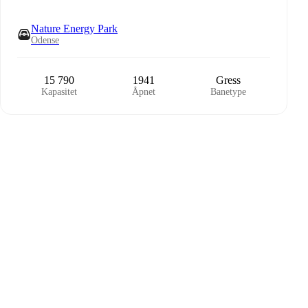
Nature Energy Park
Odense
15 790
1941
Gress
Kapasitet
Åpnet
Banetype