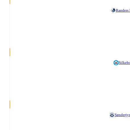
Randers
Silkeb
Sønderjy