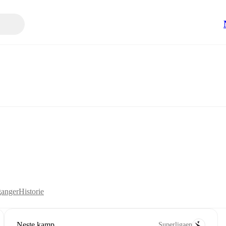
anger
Historie
Neste kamp
Superligaen