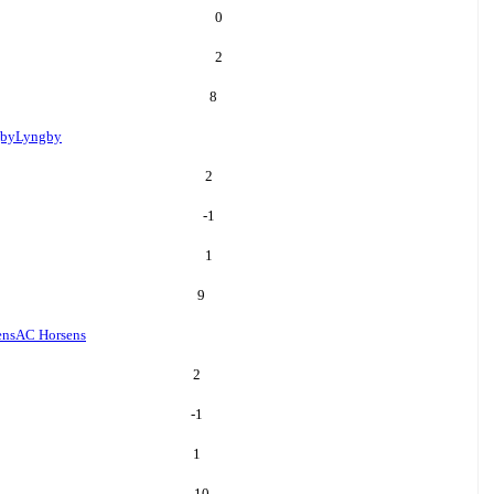
0
2
8
by
Lyngby
2
-1
1
9
ens
AC Horsens
2
-1
1
10