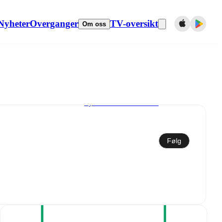
Nyheter
Overganger
TV-oversikt
Om oss
Synkroniser til kalender
Følg