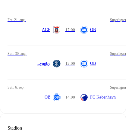
fre. 21. aug.
Superligaen
AGF
17:00
OB
søn. 30. aug.
Superligaen
Lyngby
12:00
OB
søn. 6. sep.
Superligaen
OB
14:00
FC København
Stadion