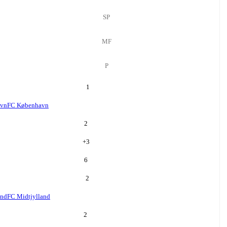
SP
MF
P
1
avn
FC København
2
+
3
6
2
and
FC Midtjylland
2