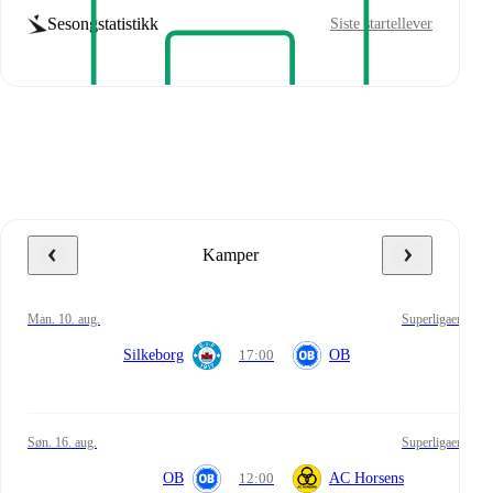
Sesongstatistikk
Siste startellever
Kamper
man. 10. aug.
Superligaen
Silkeborg
17:00
OB
søn. 16. aug.
Superligaen
OB
12:00
AC Horsens