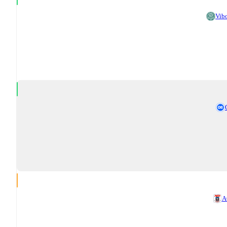
Vib
A