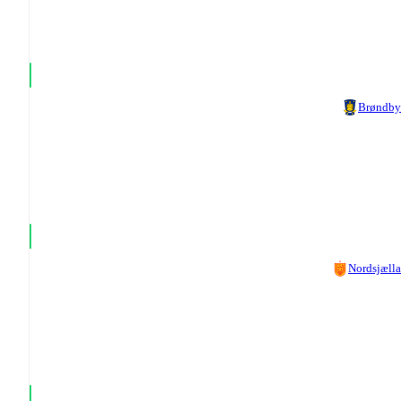
Brøndby
Nordsjæll