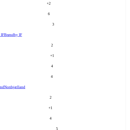
+
2
6
3
 IF
Brøndby IF
2
+
1
4
4
and
Nordsjælland
2
+
1
4
5