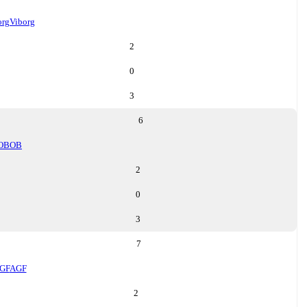
org
Viborg
2
0
3
6
OB
OB
2
0
3
7
GF
AGF
2