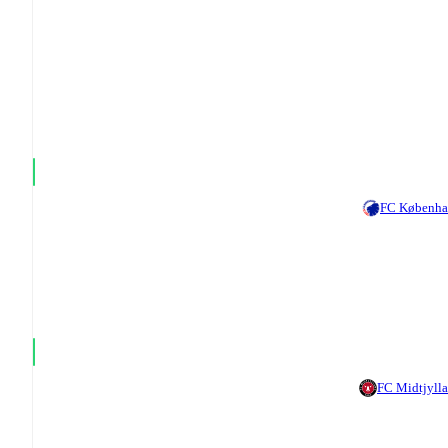
FC Københ
FC Midtjyll