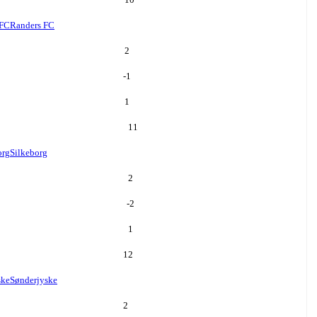
 FC
Randers FC
2
-1
1
11
org
Silkeborg
2
-2
1
12
ske
Sønderjyske
2