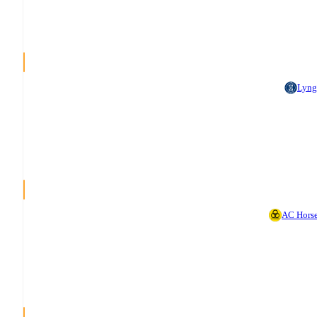
Lyng
AC Hors