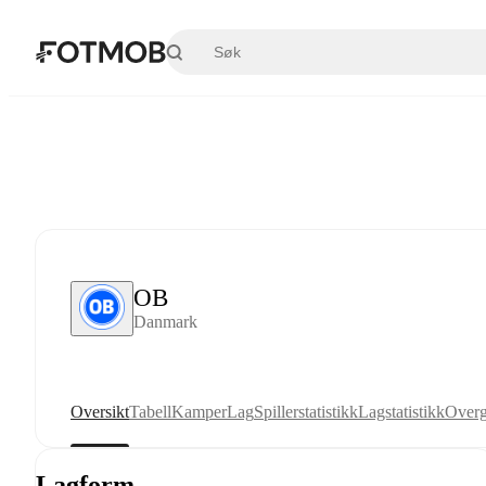
Hopp til hovedinnholdet
OB
Danmark
Oversikt
Tabell
Kamper
Lag
Spillerstatistikk
Lagstatistikk
Overg
Lagform