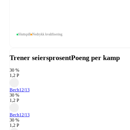
Sluttspill
Nedrykk kvalifisering
Trener seiersprosent
Poeng per kamp
30 %
1,2 P
Bech
12/13
30 %
1,2 P
Bech
12/13
30 %
1,2 P