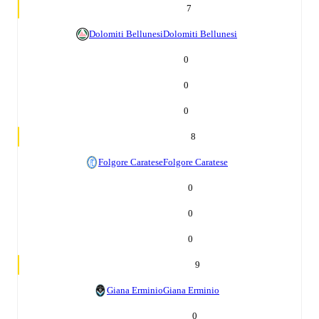
7
Dolomiti Bellunesi
Dolomiti Bellunesi
0
0
0
8
Folgore Caratese
Folgore Caratese
0
0
0
9
Giana Erminio
Giana Erminio
0