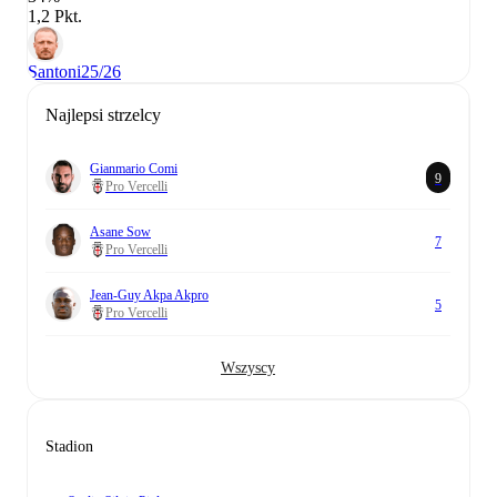
1,2 Pkt.
Santoni
25/26
Najlepsi strzelcy
Gianmario Comi
9
Pro Vercelli
Asane Sow
7
Pro Vercelli
Jean-Guy Akpa Akpro
5
Pro Vercelli
Wszyscy
Stadion