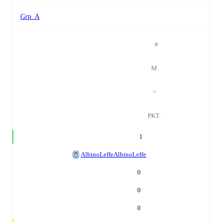
Grp. A
#
M
=
PKT.
1
AlbinoLeffe
AlbinoLeffe
0
0
0