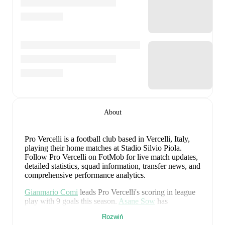
About
Pro Vercelli is a football club
based in Vercelli, Italy
,
playing their home matches at Stadio Silvio Piola
.
Follow Pro Vercelli on FotMob for live match updates,
detailed statistics, squad information, transfer news, and
comprehensive performance analytics.
Gianmario Comi
leads
Pro Vercelli
's scoring
in league
play
with
9
goals
this season.
Asane Sow
has
contributed
7
, while
Jean-Guy Akpa Akpro
has added
Rozwiń
5
.