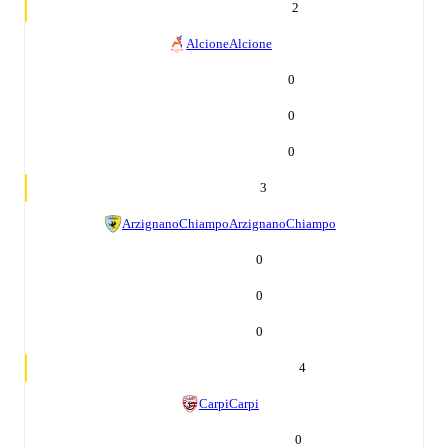
2
Alcione
Alcione
0
0
0
3
ArzignanoChiampo
ArzignanoChiampo
0
0
0
4
Carpi
Carpi
0