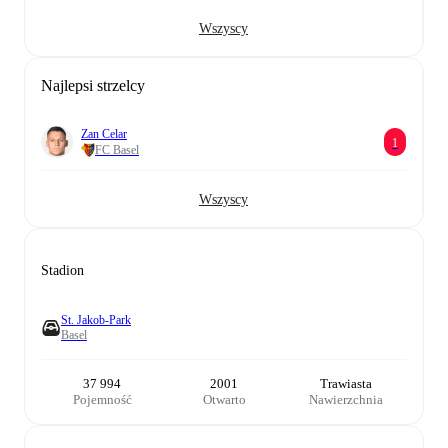
Wszyscy
Najlepsi strzelcy
Zan Celar
1
FC Basel
Wszyscy
Stadion
St. Jakob-Park
Basel
37 994
2001
Trawiasta
Pojemność
Otwarto
Nawierzchnia