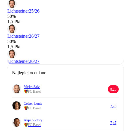
Lichtsteiner
25/26
50%
1,5 Pkt.
Lichtsteiner
26/27
50%
1,5 Pkt.
Lichtsteiner
26/27
Najlepiej oceniane
Mirko Salvi
8,25
FC Basel
Coleen Louis
7,78
FC Basel
Akpe Victory
7,47
FC Basel