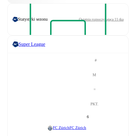
Statystyki sezonu
Ostatnia rozpoczynająca 11-tka
Super League
#
M
=
PKT.
6
FC Zürich
FC Zürich