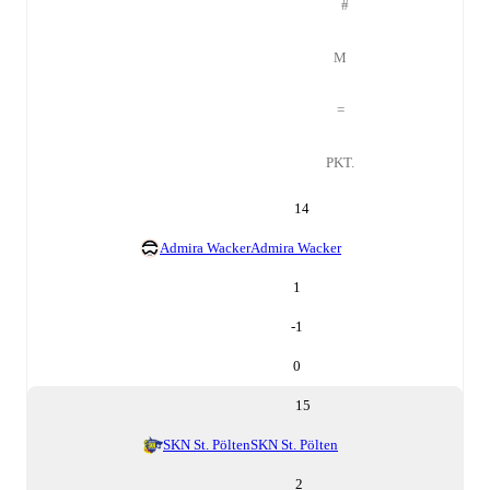
#
M
=
PKT.
14
Admira Wacker
Admira Wacker
1
-1
0
15
SKN St. Pölten
SKN St. Pölten
2