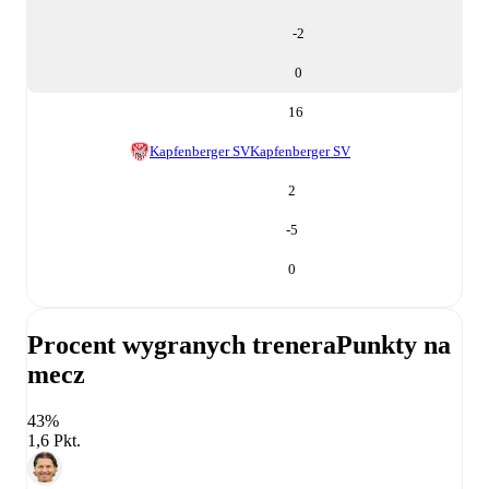
-2
0
16
Kapfenberger SV
Kapfenberger SV
2
-5
0
Procent wygranych trenera
Punkty na
mecz
43%
1,6 Pkt.