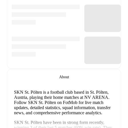
About
SKN St. Pölten is a football club
based in St. Pölten,
Austria
, playing their home matches at NV ARENA
.
Follow SKN St. Pölten on FotMob for live match
updates, detailed statistics, squad information, transfer
news, and comprehensive performance analytics.
SKN St. Pölten
have been in
strong form
recently,
winning
3
of their last
5
matches (
60
% win rate). They