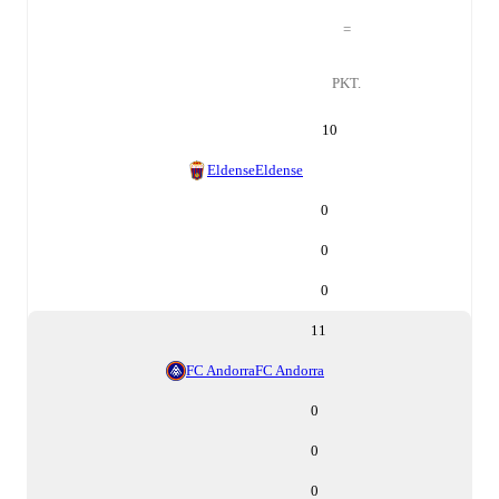
=
PKT.
10
Eldense
Eldense
0
0
0
11
FC Andorra
FC Andorra
0
0
0