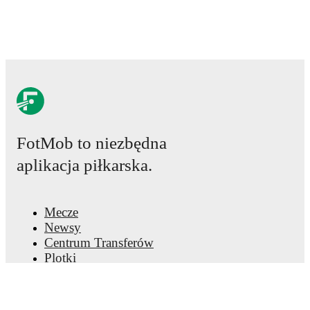
LaLiga2
, their recent results include
a
5
-
1
win against
Las Palmas
,
a
1
-
2
loss to
Deportivo A Coruña
,
a
0
-
2
loss to
AD Ceuta FC
, and
a
0
-
1
loss to
Burgos CF
.
Recent results for
FC Andorra
:
10 maja 2026
:
LaLiga2
-
5
-
1
win
vs
Las Palmas
17 maja 2026
:
LaLiga2
-
1
-
2
loss
at
Deportivo A
Coruña
24 maja 2026
:
LaLiga2
-
0
-
2
loss
vs
AD Ceuta FC
31 maja 2026
:
LaLiga2
-
0
-
1
loss
at
Burgos CF
FotMob to niezbędna
Upcoming fixtures for
FC Andorra
:
aplikacja piłkarska.
15 sierpnia 2026
:
LaLiga2
-
vs
AD Ceuta FC
24 sierpnia 2026
:
LaLiga2
-
at
Celta Fortuna
30 sierpnia 2026
:
LaLiga2
-
vs
Eibar
Mecze
5 września 2026
:
LaLiga2
-
at
Real Valladolid
Newsy
13 września 2026
:
LaLiga2
-
vs
Real Sociedad B
Centrum Transferów
Plotki
Looking ahead,
FC Andorra
have
3
home
games
and
2
away
fixtures
in their next
5
matches.
Upcoming
Program TV
opponents:
AD Ceuta FC
(
home
)
,
Celta Fortuna
Informacje o nas
(
away
)
,
Eibar
(
home
)
,
Real Valladolid
(
away
)
, and
Kariera
Real Sociedad B
(
home
)
.