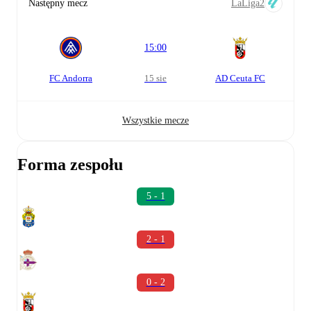
Następny mecz
LaLiga2
15:00
FC Andorra
15 sie
AD Ceuta FC
Wszystkie mecze
Forma zespołu
5 - 1
2 - 1
0 - 2