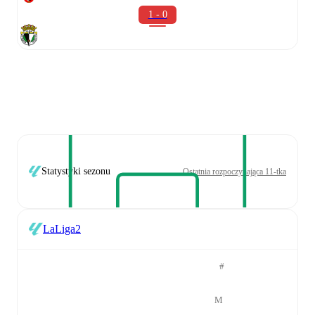
1 - 0
Statystyki sezonu
Ostatnia rozpoczynająca 11-tka
LaLiga2
#
M