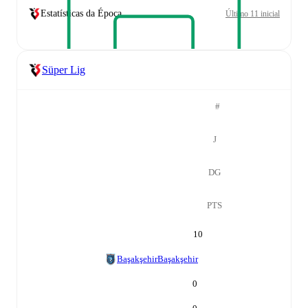
Estatísticas da Época
Último 11 inicial
Süper Lig
#
J
DG
PTS
10
Başakşehir
Başakşehir
0