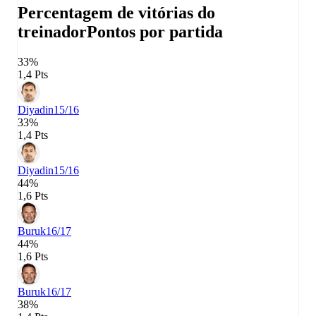
Percentagem de vitórias do
treinador
Pontos por partida
33%
1,4 Pts
Diyadin
15/16
33%
1,4 Pts
Diyadin
15/16
44%
1,6 Pts
Buruk
16/17
44%
1,6 Pts
Buruk
16/17
38%