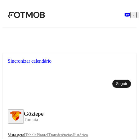
Saltar para o conteúdo principal
Sincronizar calendário
Seguir
Göztepe
Turquia
Vista geral
Tabela
Plantel
Transferências
Histórico