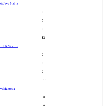
bia
Juve Stabia
0
0
0
12
nza
LR Vicenza
0
0
0
13
va
Mantova
0
0