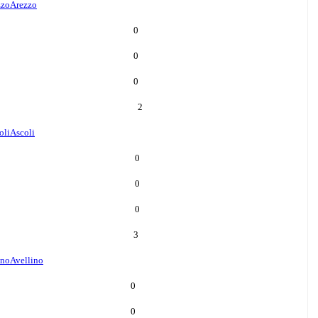
zzo
Arezzo
0
0
0
2
oli
Ascoli
0
0
0
3
ino
Avellino
0
0