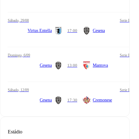
sábado, 29/08
Serie B
Virtus Entella
17:00
Cesena
domingo, 6/09
Serie B
Cesena
13:00
Mantova
sábado, 12/09
Serie B
Cesena
17:30
Cremonese
Estádio