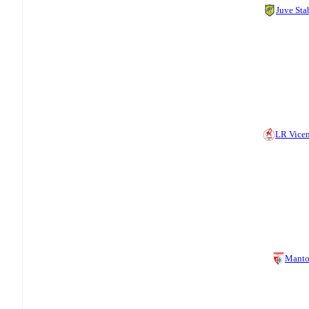
Juve Sta
LR Vice
Manto