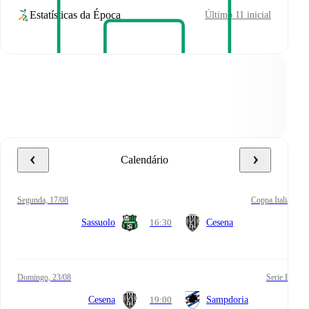
Estatísticas da Época
Último 11 inicial
Calendário
segunda, 17/08
Coppa Italia
Sassuolo
16:30
Cesena
domingo, 23/08
Serie B
Cesena
19:00
Sampdoria