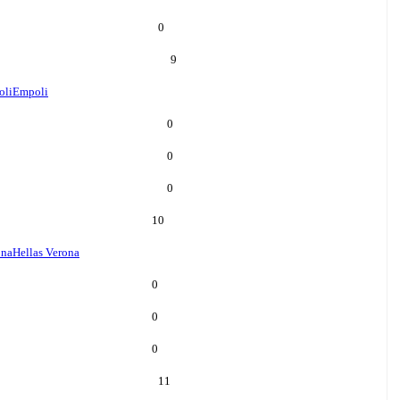
0
9
oli
Empoli
0
0
0
10
ona
Hellas Verona
0
0
0
11