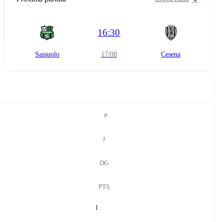
16:30
Sassuolo
17/08
Cesena
#
J
DG
PTS
1