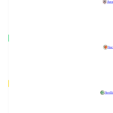
Are
Asc
Avell