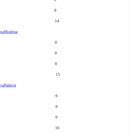
0
14
na
Modena
0
0
0
15
ova
Padova
0
0
0
16