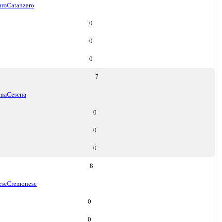
aro
Catanzaro
0
0
0
7
ena
Cesena
0
0
0
8
ese
Cremonese
0
0