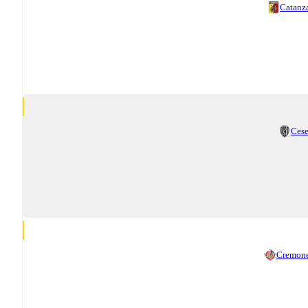
Catanz
Ces
Cremon