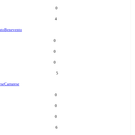
0
4
nto
Benevento
0
0
0
5
ese
Carrarese
0
0
0
6