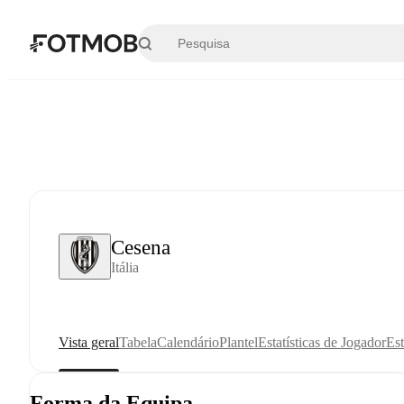
Saltar para o conteúdo principal
Cesena
Itália
Vista geral
Tabela
Calendário
Plantel
Estatísticas de Jogador
Est
Forma da Equipa