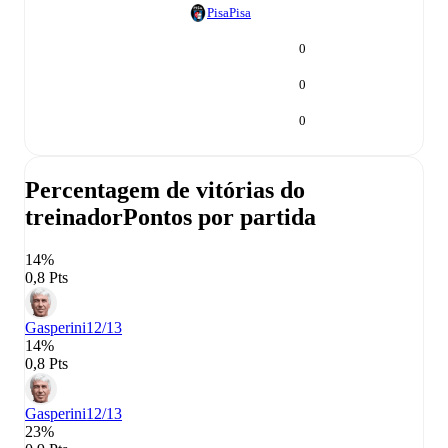
Pisa
Pisa
0
0
0
Percentagem de vitórias do
treinador
Pontos por partida
14%
0,8 Pts
Gasperini
12/13
14%
0,8 Pts
Gasperini
12/13
23%