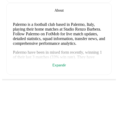
About
Palermo is a football club
based in Palermo, Italy
,
playing their home matches at Stadio Renzo Barbera
.
Follow Palermo on FotMob for live match updates,
detailed statistics, squad information, transfer news, and
comprehensive performance analytics.
Palermo
have been in
mixed form
recently, winning
1
of their last
3
matches (
33
% win rate). They have
scored
2
goals
and conceded
5
during this period.
Expandir
Overall, finding the net has proven difficult.
In the
Serie B
, they faced
a
0
-
2
loss to
Venezia
.
In the
Serie B
Promotion Playoff
, they faced
a
0
-
3
loss to
Catanzaro
,
and
a
2
-
0
win against
Catanzaro
.
Recent results for
Palermo
:
8 de maio de 2026
:
Serie B
-
0
-
2
loss
at
Venezia
17 de maio de 2026
:
Serie B Promotion Playoff
-
0
-
3
loss
at
Catanzaro
FotMob é a aplicação
20 de maio de 2026
:
Serie B Promotion Playoff
-
2
-