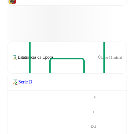
Estatísticas da Época
Último 11 inicial
Serie B
#
J
DG