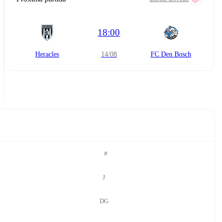
18:00
Heracles
14/08
FC Den Bosch
#
J
DG