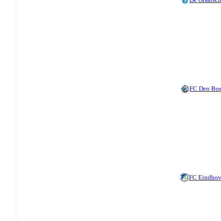
FC Den Bo
FC Eindho