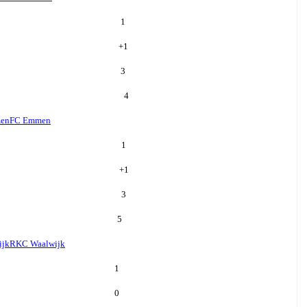
1
+
1
3
4
en
FC Emmen
1
+
1
3
5
ijk
RKC Waalwijk
1
0