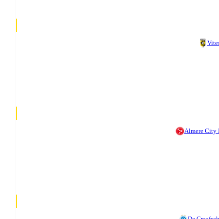
Vite
Almere City
De Graafsc