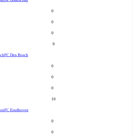
0
0
0
9
sch
FC Den Bosch
0
0
0
10
ven
FC Eindhoven
0
0