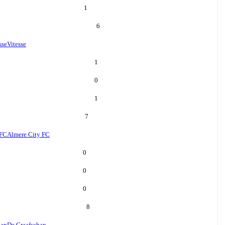
1
6
sse
Vitesse
1
0
1
7
 FC
Almere City FC
0
0
0
8
hap
De Graafschap