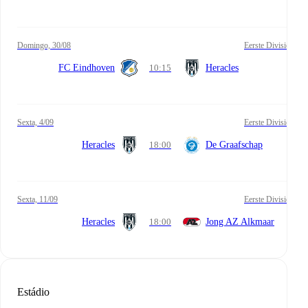
domingo, 30/08
Eerste Divisie
FC Eindhoven
10:15
Heracles
sexta, 4/09
Eerste Divisie
Heracles
18:00
De Graafschap
sexta, 11/09
Eerste Divisie
Heracles
18:00
Jong AZ Alkmaar
Estádio