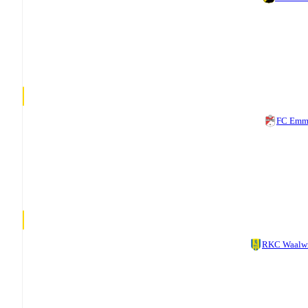
FC Emm
RKC Waalw