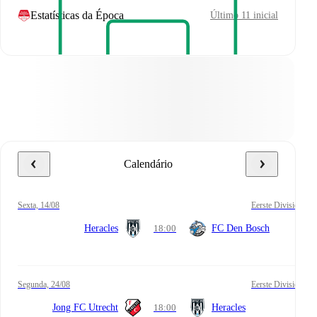
Estatísticas da Época
Último 11 inicial
Calendário
sexta, 14/08
Eerste Divisie
Heracles
18:00
FC Den Bosch
segunda, 24/08
Eerste Divisie
Jong FC Utrecht
18:00
Heracles