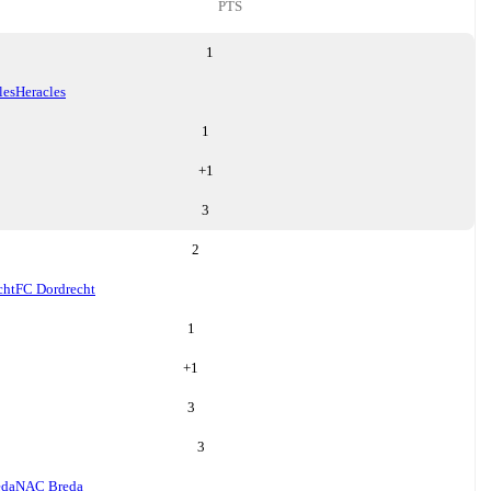
PTS
1
les
Heracles
1
+
1
3
2
cht
FC Dordrecht
1
+
1
3
3
eda
NAC Breda