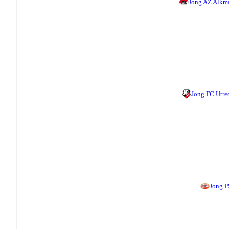
Jong AZ Alkm
Jong FC Utre
Jong 