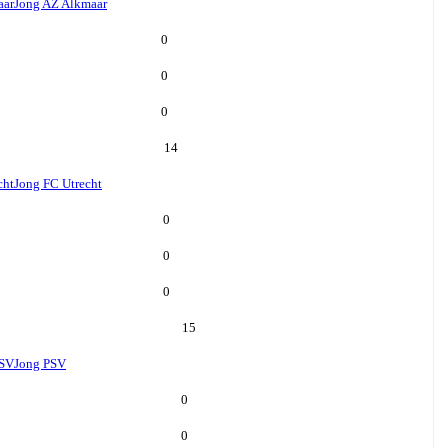
aar
Jong AZ Alkmaar
0
0
0
14
cht
Jong FC Utrecht
0
0
0
15
PSV
Jong PSV
0
0