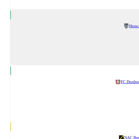
Herac
FC Dordre
NAC Br