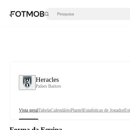
Saltar para o conteúdo principal
Heracles
Países Baixos
Vista geral
Tabela
Calendário
Plantel
Estatísticas de Jogador
Est
Forma da Equipa