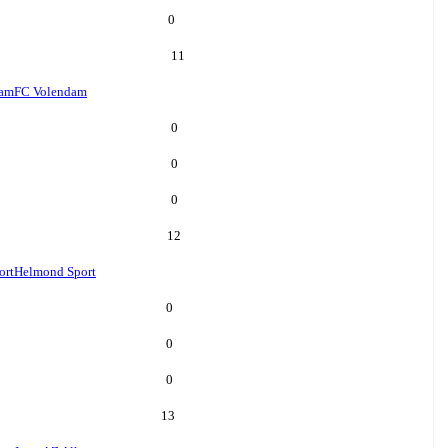
0
11
dam
FC Volendam
0
0
0
12
ort
Helmond Sport
0
0
0
13