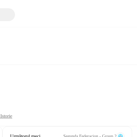
ă
Istorie
Următorul meci
Segunda Federacion - Group 2