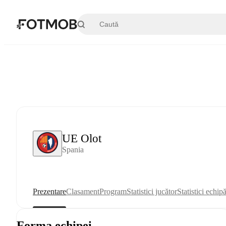
Sari la conținutul principal
UE Olot
Spania
Prezentare
Clasament
Program
Statistici jucător
Statistici echip
Forma echipei