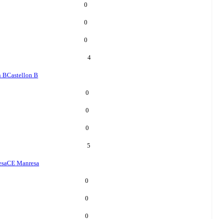
0
0
0
4
n B
Castellon B
0
0
0
5
esa
CE Manresa
0
0
0