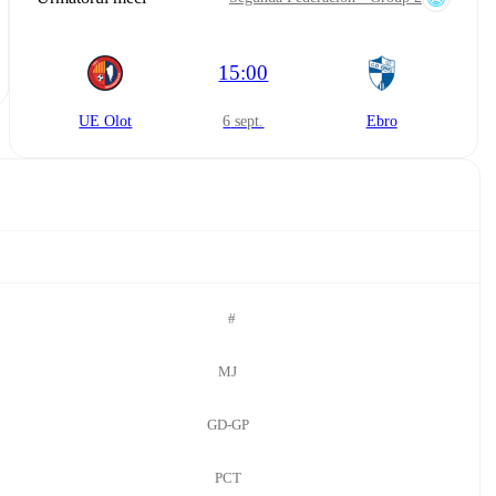
15:00
UE Olot
6 sept.
Ebro
#
MJ
GD-GP
PCT