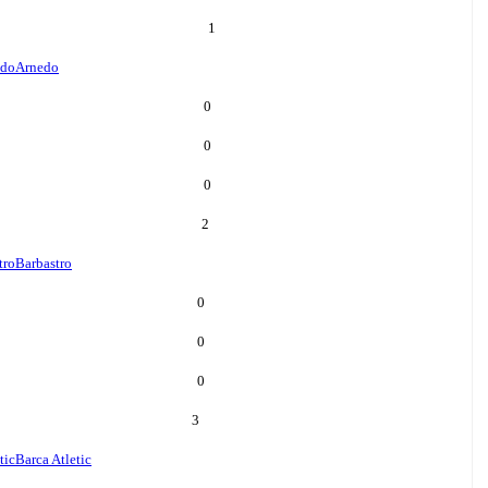
1
edo
Arnedo
0
0
0
2
tro
Barbastro
0
0
0
3
tic
Barca Atletic