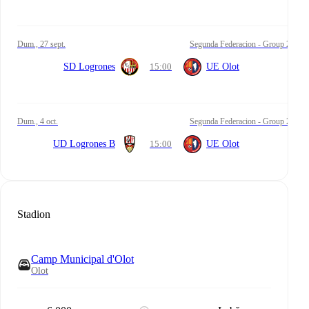
dum., 27 sept.
Segunda Federacion - Group 2
SD Logrones
15:00
UE Olot
dum., 4 oct.
Segunda Federacion - Group 2
UD Logrones B
15:00
UE Olot
Stadion
Camp Municipal d'Olot
Olot