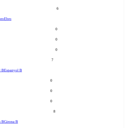
6
bro
Ebro
0
0
0
7
l B
Espanyol B
0
0
0
8
a B
Girona B