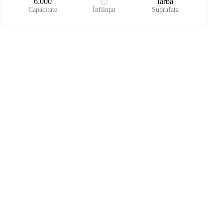
6.000
Iarbă
Capacitate
Înființat
Suprafața