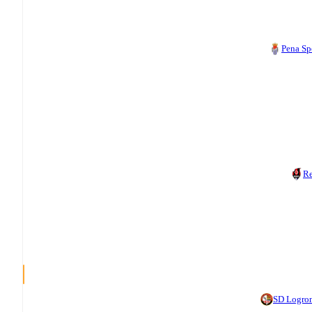
Pena Sp
R
SD Logro