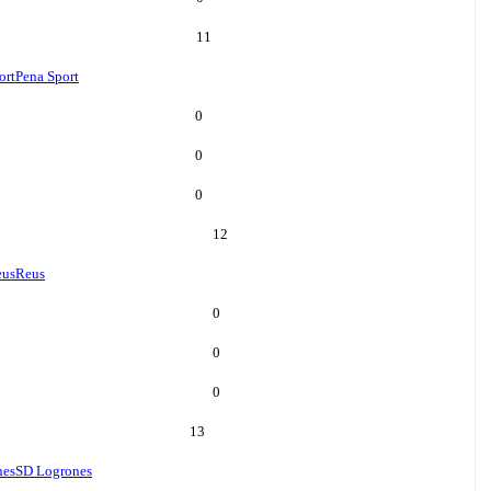
11
ort
Pena Sport
0
0
0
12
eus
Reus
0
0
0
13
nes
SD Logrones