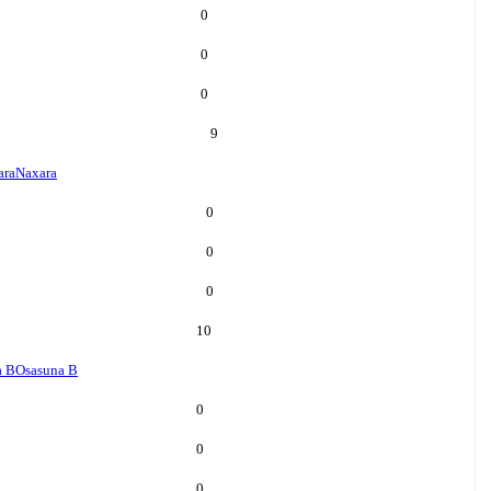
0
0
0
9
ara
Naxara
0
0
0
10
a B
Osasuna B
0
0
0