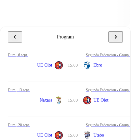
Program
dum., 6 sept.
Segunda Federacion - Group 2
UE Olot
15:00
Ebro
dum., 13 sept.
Segunda Federacion - Group 2
Naxara
15:00
UE Olot
dum., 20 sept.
Segunda Federacion - Group 2
UE Olot
15:00
Utebo