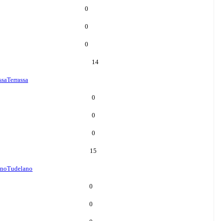
0
0
0
14
ssa
Terrassa
0
0
0
15
ano
Tudelano
0
0