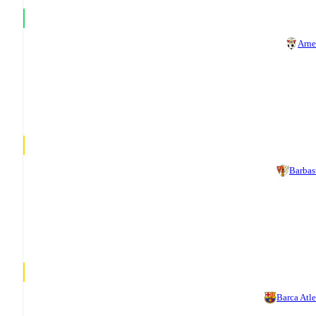
Arn
Barbas
Barca Atle