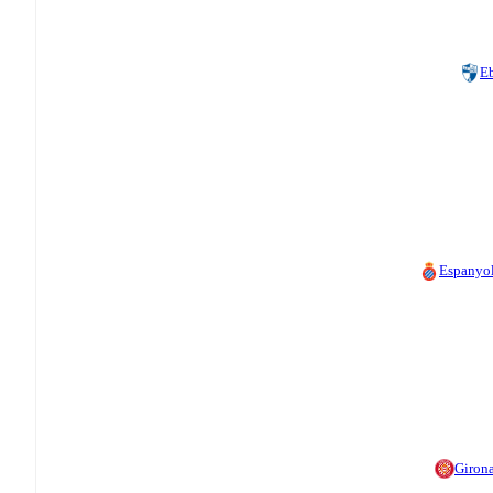
E
Espanyo
Giron