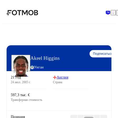
Перейти к основному содержимому
Подписаться
Akeel Higgins
Уиган
21 год
Англия
24 июл. 2005 г.
Страна
597,3 тыс. €
Трансферная стоимость
Позиция