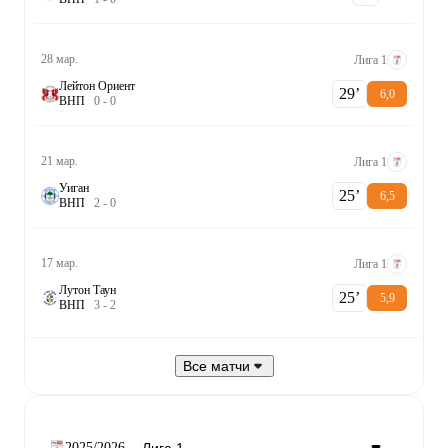
28 мар.
Лига 1
Лейтон Ориент
29‎’‎
6,0
В
Н
П
0
-
0
21 мар.
Лига 1
Уиган
25‎’‎
6,5
В
Н
П
2
-
0
17 мар.
Лига 1
Лутон Таун
25‎’‎
5,9
В
Н
П
3
-
2
Все матчи
2025/2026