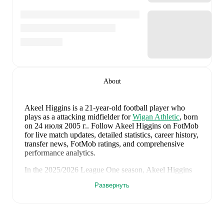
About
Akeel Higgins
is a 21-year-old football player who
plays as a attacking midfielder
for
Wigan Athletic
, born
on 24 июля 2005 г.
.
Follow Akeel Higgins on FotMob
for live match updates, detailed statistics, career history,
transfer news, FotMob ratings, and comprehensive
performance analytics.
In the
2025/2026
League One
season,
Akeel Higgins
has recorded
1 goal, 1 assist, 1 036 minutes, an average
Развернуть
FotMob rating of 6.35
.
Akeel Higgins
's
10
most recent matches are shown
below. Visit each match page for full details including
lineups, match events, and advanced statistics: