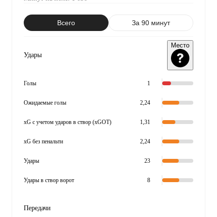
Всего
За 90 минут
Место
Удары
Голы
1
Ожидаемые голы
2,24
xG с учетом ударов в створ (xGOT)
1,31
xG без пенальти
2,24
Удары
23
Удары в створ ворот
8
Передачи