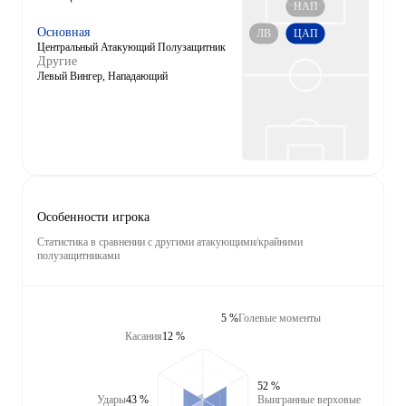
НАП
Основная
ЛВ
ЦАП
Центральный Атакующий Полузащитник
Другие
Левый Вингер, Нападающий
Особенности игрока
Статистика в сравнении с другими атакующими/крайними
полузащитниками
5 %
Голевые моменты
Касания
12 %
52 %
Удары
43 %
Выигранные верховые