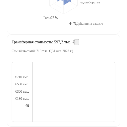
единоборства
Голы
22 %
44 %
Действия в защите
Трансферная стоимость
:
597,3 тыс. €
Самый высокий
:
710 тыс. €
(
31 окт. 2023 г.
)
€710 тыс.
€530 тыс.
€360 тыс.
€180 тыс.
€0