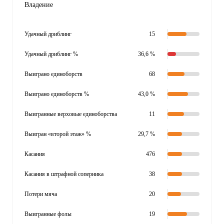
Владение
Удачный дриблинг
15
Удачный дриблинг %
36,6 %
Выиграно единоборств
68
Выиграно единоборств %
43,0 %
Выигранные верховые единоборства
11
Выигран «второй этаж» %
29,7 %
Касания
476
Касания в штрафной соперника
38
Потери мяча
20
Выигранные фолы
19