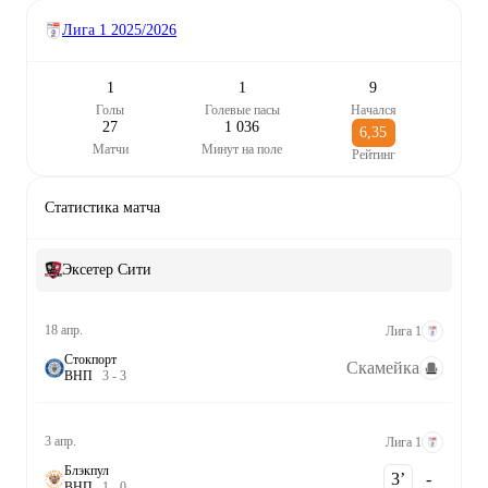
Лига 1
2025/2026
1
1
9
Голы
Голевые пасы
Начался
27
1 036
6,35
Матчи
Минут на поле
Рейтинг
Статистика матча
Эксетер Сити
18 апр.
Лига 1
Стокпорт
Скамейка
В
Н
П
3
-
3
3 апр.
Лига 1
Блэкпул
3‎’‎
-
В
Н
П
1
-
0