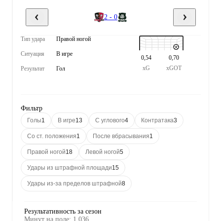
2 - 0
Тип удара
Правой ногой
Ситуация
В игре
0,54
0,70
xG
xGOT
Результат
Гол
Фильтр
Голы
1
В игре
13
С углового
4
Контратака
3
Со ст. положения
1
После вбрасывания
1
Правой ногой
18
Левой ногой
5
Удары из штрафной площади
15
Удары из-за пределов штрафной
8
Результативность за сезон
Минут на поле
:
1 036