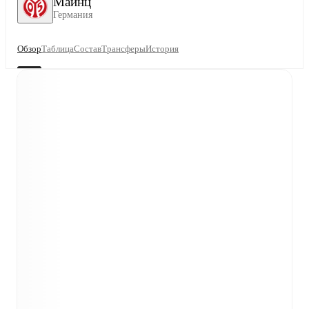
Майнц
Германия
Обзор
Таблица
Состав
Трансферы
История