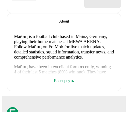
About
Майнц is a football club
based in Mainz, Germany
,
playing their home matches at MEWA ARENA
.
Follow Майнц on FotMob for live match updates,
detailed statistics, squad information, transfer news, and
comprehensive performance analytics.
Майнц
have been in
excellent form
recently, winning
4
of their last
5
matches (
80
% win rate). They have
scored
21
goals
and conceded
4
during this period.
Развернуть
Overall, their attack has been firing on all cylinders.
Defensively, they have been solid, conceding an
average of 0.8 goals per game.
In the
Club Friendlies
,
their recent results include
a
10
-
0
win against
Eisbachtaler Sportfreunde
,
a
4
-
1
win against
Kaiserslautern
,
a
3
-
0
win against
Holstein Kiel
,
a
1
-
0
win against
Shabab Al-Ahli Dubai FC
, and
a
3
-
3
draw
with
Udinese
.
Recent results for
Майнц
: