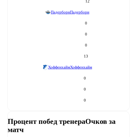
12
Падерборн
Падерборн
0
0
0
13
Хоффенхайм
Хоффенхайм
0
0
0
Процент побед тренера
Очков за
матч