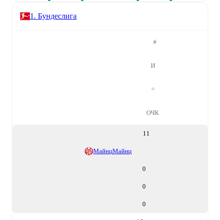
1. Бундеслига
#
И
=
ОЧК
11
Майнц
Майнц
0
0
0