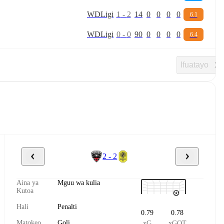
W
D
Ligi
1
-
2
14
0
0
0
0
6.1
W
D
Ligi
0
-
0
90
0
0
0
0
6.4
Ifuatayo
2 - 2
Aina ya
Mguu wa kulia
Kutoa
Hali
Penalti
0.79
0.78
Matokeo
Goli
xG
xGOT