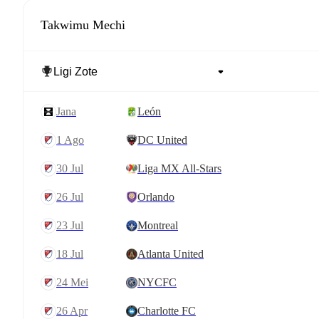
Takwimu Mechi
jana
León
1 Ago
DC United
30 Jul
Liga MX All-Stars
26 Jul
Orlando
23 Jul
Montreal
18 Jul
Atlanta United
24 Mei
NYCFC
26 Apr
Charlotte FC