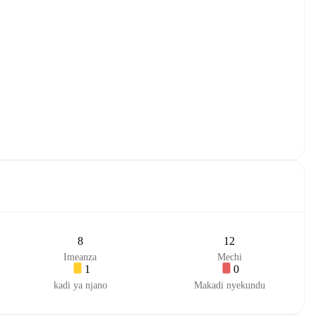
8
12
Imeanza
Mechi
1
0
kadi ya njano
Makadi nyekundu