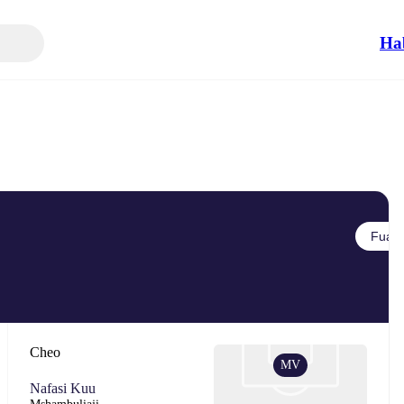
Ha
Fuata
Cheo
MV
Nafasi Kuu