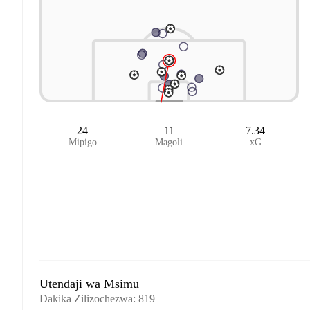
24
11
7.34
Mipigo
Magoli
xG
Utendaji wa Msimu
Dakika Zilizochezwa
:
819