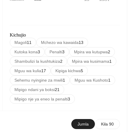
Kichujio
Magoli
11
Mchezo wa kawaida
13
Kutoka kona
3
Penalti
3
Mpira wa kutupwa
2
Shambulizi la kushtukiza
2
Mpira wa kusimama
1
Mguu wa kulia
17
Kipiga kichwa
5
Sehemu nyingine za mwili
1
Mguu wa Kushoto
1
Mipigo ndani ya boksi
21
Mipigo nje ya eneo la penalti
3
Jumla
Kila 90