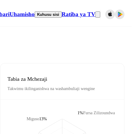
bari
Uhamisho
Ratiba ya TV
Kuhusu sisi
Tabia za Mchezaji
Takwimu ikilinganishwa na washambuliaji wengine
1%
Fursa Zilizoundwa
Miguso
13%