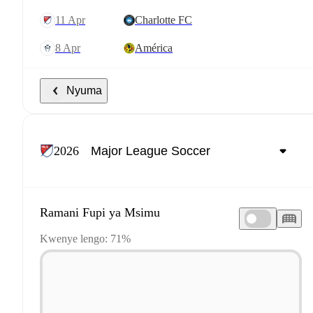
11 Apr
Charlotte FC
8 Apr
América
Nyuma
2026
Ramani Fupi ya Msimu
Kwenye lengo: 71%