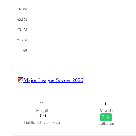
€6.8M
€5.1M
€3.4M
€1.7M
€0
Major League Soccer
2026
11
0
Magoli
Msaada
819
7.44
Dakika Zilizochezwa
Tathmini