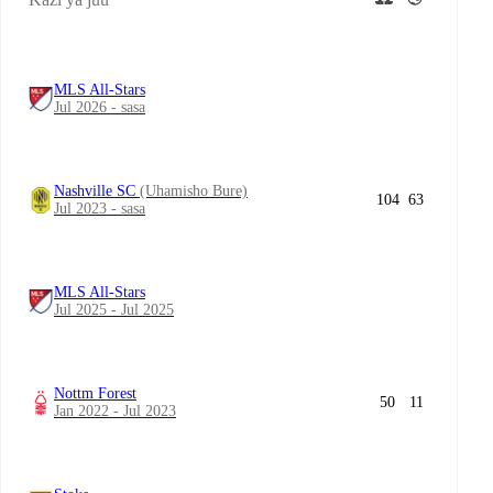
MLS All-Stars
Jul 2026 - sasa
Nashville SC
(Uhamisho Bure)
104
63
Jul 2023 - sasa
MLS All-Stars
Jul 2025 - Jul 2025
Nottm Forest
50
11
Jan 2022 - Jul 2023