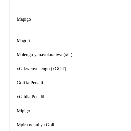
Mapigo
Magoli
Malengo yanayotarajiwa (xG)
xG kwenye lengo (xGOT)
Goli la Penalti
xG bila Penalti
Mipigo
Mpira ndani ya Goli