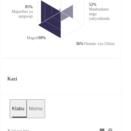
52%
85%
Mashindano
Majaribio ya
anga
upigwaji
yaliyoshinda
Magoli
99%
36%
Vitendo vya Ulinzi
Kazi
Klabu
Msimu
Kazi ya juu