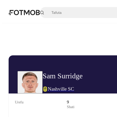
Ruka hadi maudhui kuu
Sam Surridge
Nashville SC
9
Urefu
Shati