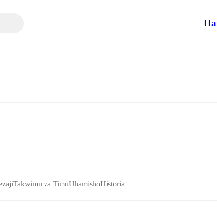
Ha
zaji
Takwimu za Timu
Uhamisho
Historia