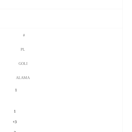
#
PL
GOLI
ALAMA
1
1
+
3