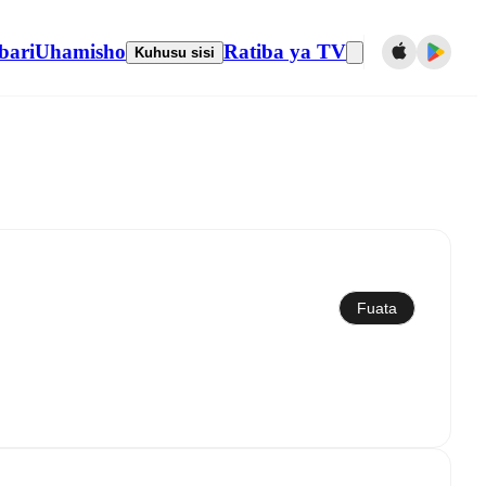
bari
Uhamisho
Ratiba ya TV
Kuhusu sisi
Sawazisha kwenye kalenda
Fuata