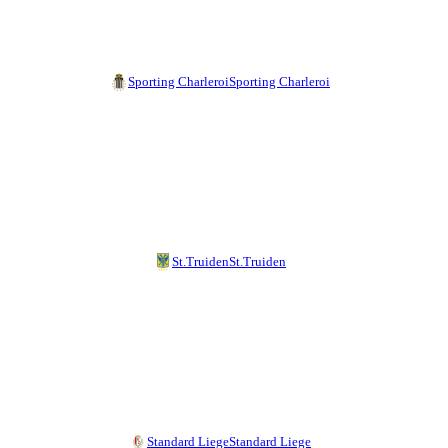
Sporting Charleroi
Sporting Charleroi
St.Truiden
St.Truiden
Standard Liege
Standard Liege