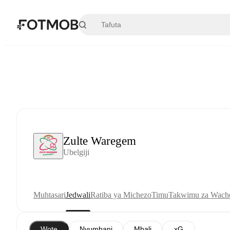
Ruka hadi maudhui kuu
Zulte Waregem
Ubelgiji
Muhtasari
Jedwali
Ratiba ya Michezo
Timu
Takwimu za Wache
Wote
Nyumbani
Mbali
xG