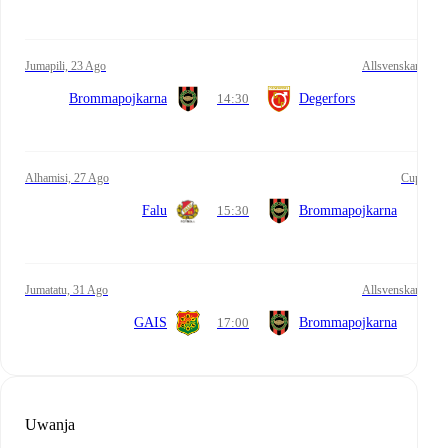
Jumapili, 23 Ago
Allsvenskan
Brommapojkarna
14:30
Degerfors
Alhamisi, 27 Ago
Cup
Falu
15:30
Brommapojkarna
Jumatatu, 31 Ago
Allsvenskan
GAIS
17:00
Brommapojkarna
Uwanja