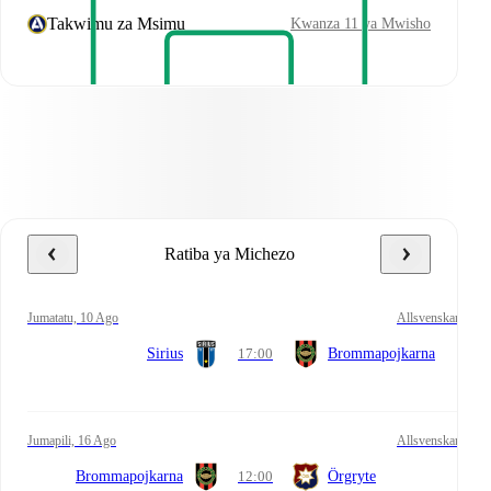
Takwimu za Msimu
Kwanza 11 ya Mwisho
Ratiba ya Michezo
Jumatatu, 10 Ago
Allsvenskan
Sirius
17:00
Brommapojkarna
Jumapili, 16 Ago
Allsvenskan
Brommapojkarna
12:00
Örgryte