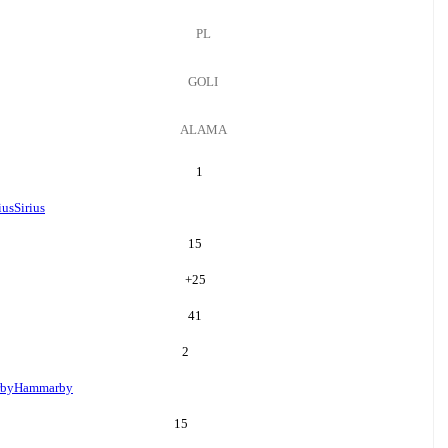
PL
GOLI
ALAMA
1
ius
Sirius
15
+
25
41
2
by
Hammarby
15