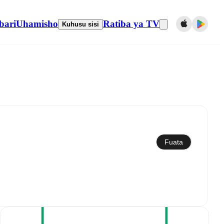
bari
Uhamisho
Ratiba ya TV
Kuhusu sisi
Sawazisha kwenye kalenda
Fuata