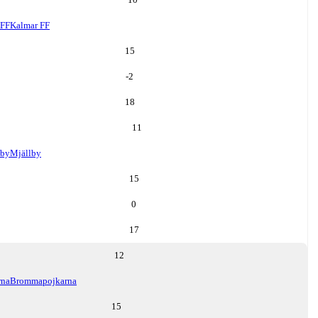
 FF
Kalmar FF
15
-2
18
11
lby
Mjällby
15
0
17
12
rna
Brommapojkarna
15