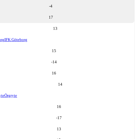
-4
17
13
org
IFK Göteborg
15
-14
16
14
yte
Örgryte
16
-17
13