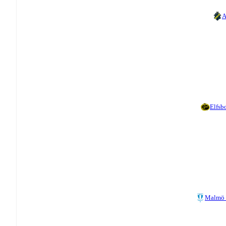
A
Elfsb
Malmö 