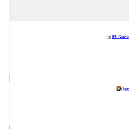
IFK Göteb
Örgr