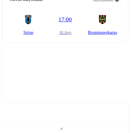
17:00
Sirius
10 Ago
Brommapojkarna
#