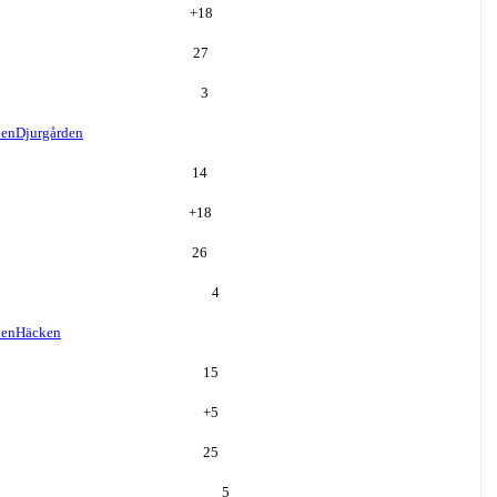
+
18
27
3
den
Djurgården
14
+
18
26
4
ken
Häcken
15
+
5
25
5