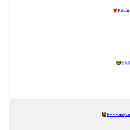
Kalmar
Mjäl
Brommapojka