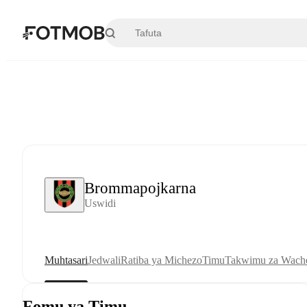
Ruka hadi maudhui kuu
Brommapojkarna
Uswidi
Muhtasari
Jedwali
Ratiba ya Michezo
Timu
Takwimu za Wache
Fomu ya Timu