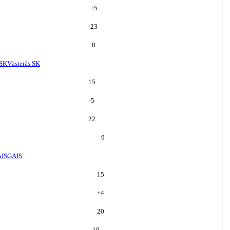
+
5
23
8
 SK
Västerås SK
15
-5
22
9
IS
GAIS
15
+
4
20
10