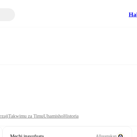
Ha
zaji
Takwimu za Timu
Uhamisho
Historia
Mechi inayofuata
Allsvenskan