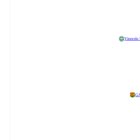
Västerås
GA