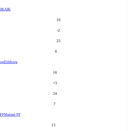
IK
AIK
16
-2
25
6
org
Elfsborg
16
+
3
24
7
FF
Malmö FF
15