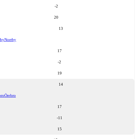
-2
20
13
rby
Norrby
17
-2
19
14
bro
Örebro
17
-11
15