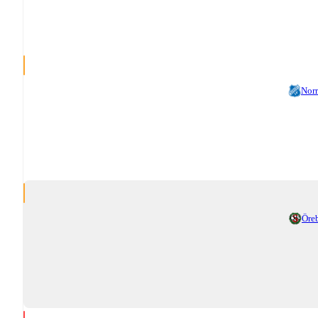
Nor
Öre