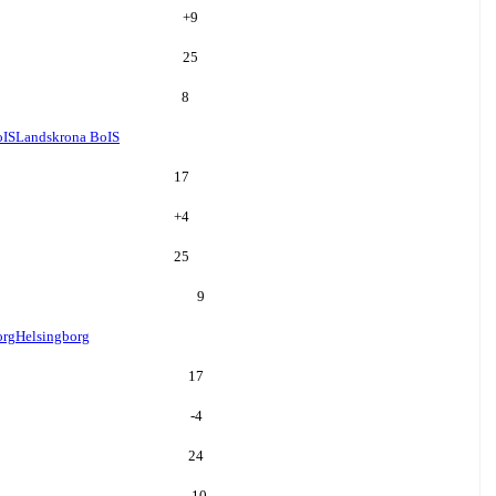
+
9
25
8
oIS
Landskrona BoIS
17
+
4
25
9
org
Helsingborg
17
-4
24
10