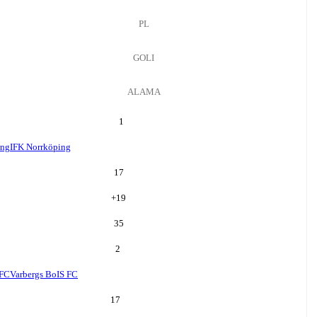
PL
GOLI
ALAMA
1
ing
IFK Norrköping
17
+
19
35
2
 FC
Varbergs BoIS FC
17