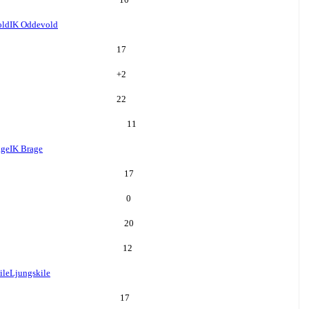
old
IK Oddevold
17
+
2
22
11
age
IK Brage
17
0
20
12
ile
Ljungskile
17