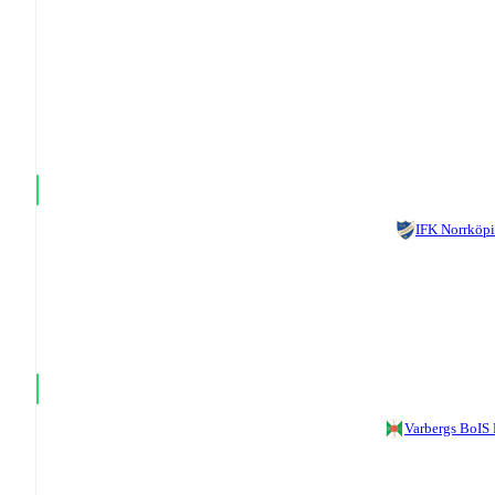
IFK Norrköp
Varbergs BoIS