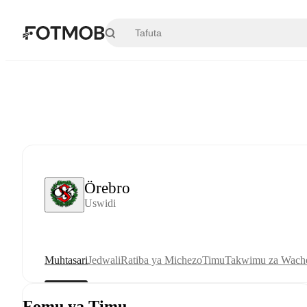
Ruka hadi maudhui kuu
Örebro
Uswidi
Muhtasari
Jedwali
Ratiba ya Michezo
Timu
Takwimu za Wache
Fomu ya Timu