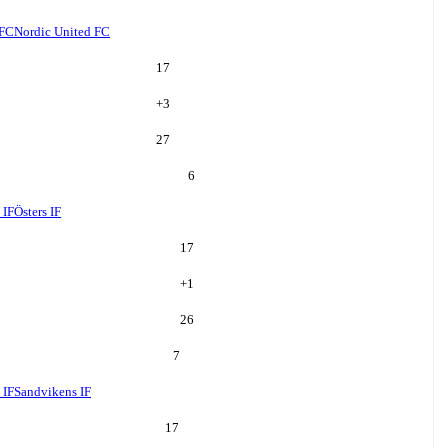
 FC
Nordic United FC
17
+
3
27
6
 IF
Östers IF
17
+
1
26
7
 IF
Sandvikens IF
17