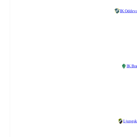
IK Oddev
IK Br
Ljungsk