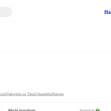
Ha
zaji
Takwimu za Timu
Uhamisho
Historia
Mechi inayofuata
Superettan