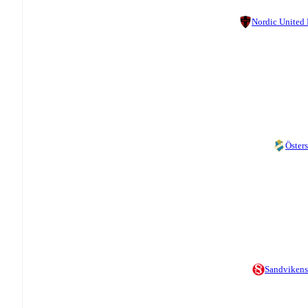
Nordic United
Östers
Sandvikens