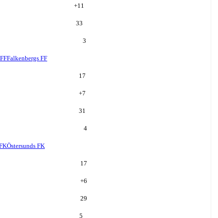
+
11
33
3
 FF
Falkenbergs FF
17
+
7
31
4
 FK
Östersunds FK
17
+
6
29
5