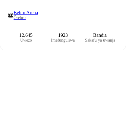
Behrn Arena
Örebro
12,645
1923
Bandia
Uwezo
Imefunguliwa
Sakafu ya uwanja