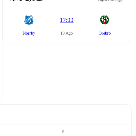
17:00
Norrby
10 Ago
Örebro
#