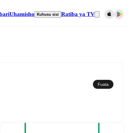
bari
Uhamisho
Ratiba ya TV
Kuhusu sisi
Sawazisha kwenye kalenda
Fuata