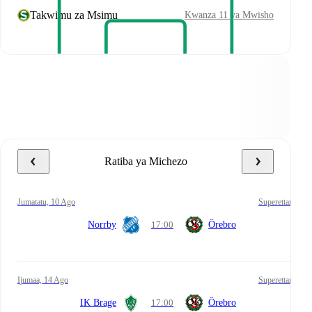
Takwimu za Msimu
Kwanza 11 ya Mwisho
Ratiba ya Michezo
Jumatatu, 10 Ago
Superettan
Norrby
17:00
Örebro
Ijumaa, 14 Ago
Superettan
IK Brage
17:00
Örebro