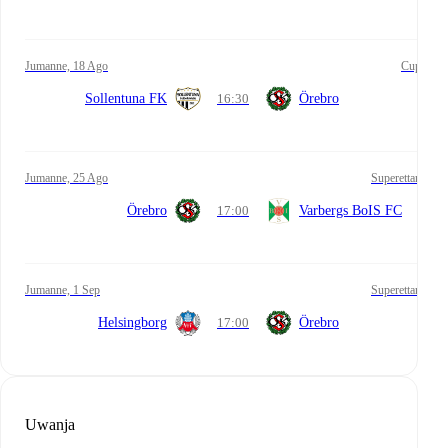
Jumanne, 18 Ago
Cup
Sollentuna FK
16:30
Örebro
Jumanne, 25 Ago
Superettan
Örebro
17:00
Varbergs BoIS FC
Jumanne, 1 Sep
Superettan
Helsingborg
17:00
Örebro
Uwanja