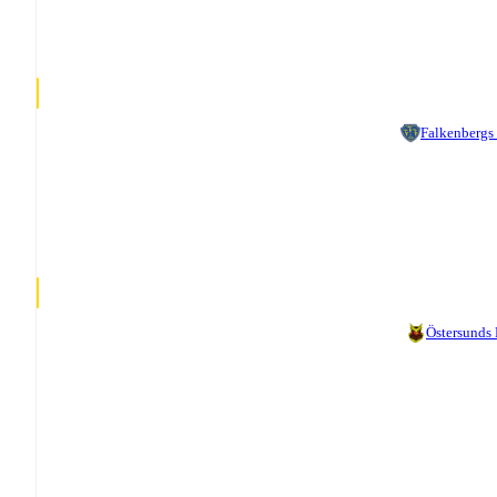
Falkenbergs
Östersunds