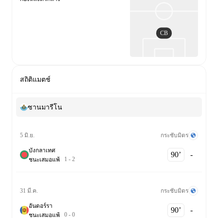
CB
สถิติแมตช์
ซานมารีโน
กระชับมิตร
5 มิ.ย.
บังกลาเทศ
90‎’‎
-
1
-
2
ชนะ
เสมอ
แพ้
กระชับมิตร
31 มี.ค.
อันดอร์รา
90‎’‎
-
0
-
0
ชนะ
เสมอ
แพ้