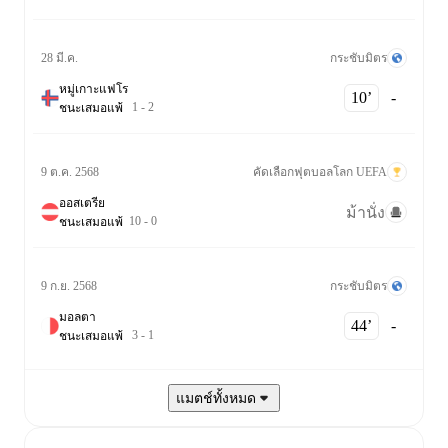
กระชับมิตร
28 มี.ค.
หมู่เกาะแฟโร
10‎’‎
-
1
-
2
ชนะ
เสมอ
แพ้
คัดเลือกฟุตบอลโลก UEFA
9 ต.ค. 2568
ออสเตรีย
ม้านั่ง
10
-
0
ชนะ
เสมอ
แพ้
กระชับมิตร
9 ก.ย. 2568
มอลตา
44‎’‎
-
3
-
1
ชนะ
เสมอ
แพ้
แมตช์ทั้งหมด